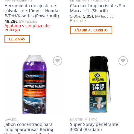
MANTENIMIENTO
DETAILING Y PRODUCTOS
Herramienta de ajuste de
Clarolux Limpiacristales Sin
válvulas de 10mm – Honda
Marcas 1L (Sisbrill)
B/D/H/K-series (Powerbuilt)
El
El
5,99
€
5,09
€
IVA Incluido
precio
precio
En stock
48,28
€
IVA Incluido
original
actual
Agotado y sin plazo de
era:
es:
entrega
AÑADIR AL CARRITO
5,99€.
5,09€.
LEER MÁS
Añadir
Añadir
a la
a la
lista de
lista de
deseos
deseos
LAVADO
MANTENIMIENTO
Jabón concentrado para
Super Spray penetrante
limpiaparabrisas Racing
400ml (Bardahl)