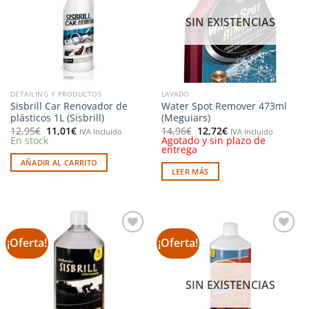
deseos
deseos
SIN EXISTENCIAS
DETAILING Y PRODUCTOS
LAVADO
Sisbrill Car Renovador de
Water Spot Remover 473ml
plásticos 1L (Sisbrill)
(Meguiars)
El
El
El
El
12,95
€
11,01
€
14,96
€
12,72
€
IVA Incluido
IVA Incluido
precio
precio
precio
precio
En stock
Agotado y sin plazo de
original
actual
original
actual
entrega
era:
es:
era:
es:
AÑADIR AL CARRITO
12,95€.
11,01€.
14,96€.
12,72€.
LEER MÁS
¡Oferta!
¡Oferta!
Añadir
Añadir
a la
a la
lista de
lista de
deseos
deseos
SIN EXISTENCIAS