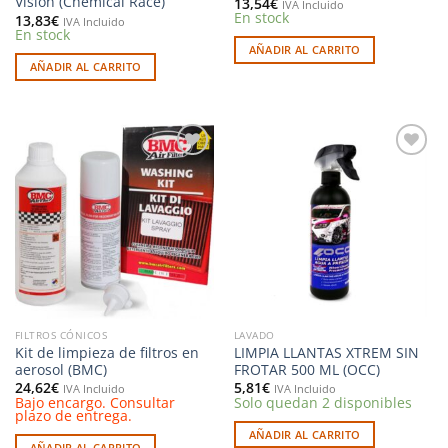
Vision (Chemical Race)
13,54
€
IVA Incluido
En stock
13,83
€
IVA Incluido
En stock
AÑADIR AL CARRITO
AÑADIR AL CARRITO
Añadir
Añadir
a la
a la
lista de
lista de
deseos
deseos
FILTROS CÓNICOS
LAVADO
Kit de limpieza de filtros en
LIMPIA LLANTAS XTREM SIN
aerosol (BMC)
FROTAR 500 ML (OCC)
24,62
€
5,81
€
IVA Incluido
IVA Incluido
Bajo encargo. Consultar
Solo quedan 2 disponibles
plazo de entrega.
AÑADIR AL CARRITO
AÑADIR AL CARRITO