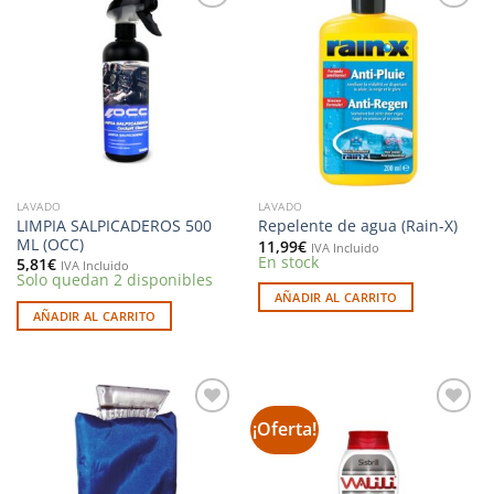
Añadir
Añadir
a la
a la
lista de
lista de
deseos
deseos
LAVADO
LAVADO
LIMPIA SALPICADEROS 500
Repelente de agua (Rain-X)
ML (OCC)
11,99
€
IVA Incluido
En stock
5,81
€
IVA Incluido
Solo quedan 2 disponibles
AÑADIR AL CARRITO
AÑADIR AL CARRITO
¡Oferta!
Añadir
Añadir
a la
a la
lista de
lista de
deseos
deseos