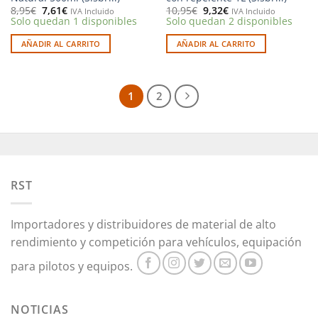
El
El
El
El
8,95
€
7,61
€
10,95
€
9,32
€
IVA Incluido
IVA Incluido
precio
precio
precio
precio
Solo quedan 1 disponibles
Solo quedan 2 disponibles
original
actual
original
actual
era:
es:
era:
es:
AÑADIR AL CARRITO
AÑADIR AL CARRITO
8,95€.
7,61€.
10,95€.
9,32€.
1
2
RST
Importadores y distribuidores de material de alto
rendimiento y competición para vehículos, equipación
para pilotos y equipos.
NOTICIAS