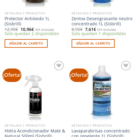
DETAILING Y PRODUCTOS
DETAILING Y PRODUCTOS
Protector Antióxido 1L
Zentox Desengrasante neutro
(Sisbrill)
concentrado 1L (Sisbrill)
El
El
El
El
12,90
€
10,96
€
8,95
€
7,61
€
IVA Incluido
IVA Incluido
precio
precio
precio
precio
Solo quedan 2 disponibles
Solo quedan 1 disponibles
original
actual
original
actual
era:
es:
era:
es:
AÑADIR AL CARRITO
AÑADIR AL CARRITO
12,90€.
10,96€.
8,95€.
7,61€.
¡Oferta!
¡Oferta!
Añadir
Añadir
a la
a la
lista de
lista de
deseos
deseos
DETAILING Y PRODUCTOS
DETAILING Y PRODUCTOS
Hidra Acondicionador Mate &
Lavaparabrisas concentrado
Natural 500ml (Sisbrill)
con repelente 1L (Sisbrill)