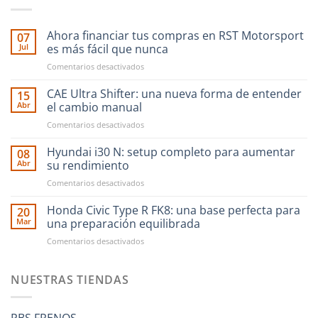
Ahora financiar tus compras en RST Motorsport
07
Jul
es más fácil que nunca
en
Comentarios desactivados
Ahora
financiar
CAE Ultra Shifter: una nueva forma de entender
15
tus
Abr
el cambio manual
compras
en
Comentarios desactivados
en
CAE
RST
Ultra
Hyundai i30 N: setup completo para aumentar
Motorsport
08
Shifter:
es
Abr
su rendimiento
una
más
en
Comentarios desactivados
nueva
fácil
Hyundai
forma
que
i30
Honda Civic Type R FK8: una base perfecta para
de
20
nunca
N:
entender
Mar
una preparación equilibrada
setup
el
en
Comentarios desactivados
completo
cambio
Honda
para
manual
Civic
aumentar
Type
NUESTRAS TIENDAS
su
R
rendimiento
FK8:
una