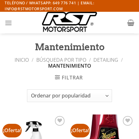
Saltar
TELÉFONO / WHATSAPP: 649 776 741 | EMAIL:
INFO@RSTMOTORSPORT.COM
al
contenido
Mantenimiento
INICIO
/
BÚSQUEDA POR TIPO
/
DETAILING
/
MANTENIMIENTO
FILTRAR
¡Oferta!
¡Oferta!
Añadir
Añadir
a la
a la
lista de
lista de