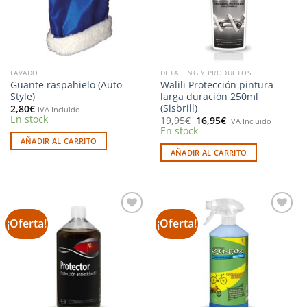
LAVADO
DETAILING Y PRODUCTOS
Guante raspahielo (Auto
Walili Protección pintura
Style)
larga duración 250ml
(Sisbrill)
2,80
€
IVA Incluido
En stock
El
El
19,95
€
16,95
€
IVA Incluido
precio
precio
En stock
original
actual
AÑADIR AL CARRITO
era:
es:
AÑADIR AL CARRITO
19,95€.
16,95€.
¡Oferta!
¡Oferta!
Añadir
Añadir
a la
a la
lista de
lista de
deseos
deseos