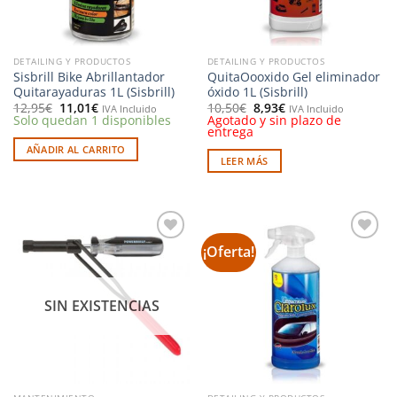
DETAILING Y PRODUCTOS
DETAILING Y PRODUCTOS
Sisbrill Bike Abrillantador
QuitaOooxido Gel eliminador
Quitarayaduras 1L (Sisbrill)
óxido 1L (Sisbrill)
El
El
El
El
12,95
€
11,01
€
10,50
€
8,93
€
IVA Incluido
IVA Incluido
precio
precio
precio
precio
Solo quedan 1 disponibles
Agotado y sin plazo de
original
actual
original
actual
entrega
era:
es:
era:
es:
AÑADIR AL CARRITO
12,95€.
11,01€.
10,50€.
8,93€.
LEER MÁS
¡Oferta!
Añadir
Añadir
a la
a la
lista de
lista de
deseos
deseos
SIN EXISTENCIAS