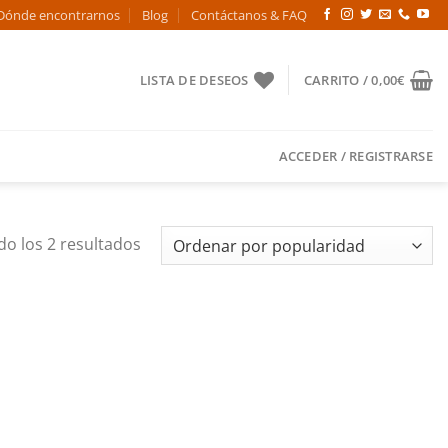
Dónde encontrarnos
Blog
Contáctanos & FAQ
LISTA DE DESEOS
CARRITO /
0,00
€
ACCEDER / REGISTRARSE
Ordenado
o los 2 resultados
por
popularidad