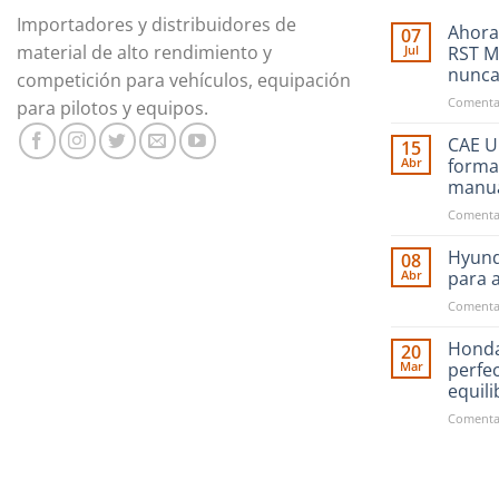
Importadores y distribuidores de
Ahora
07
material de alto rendimiento y
Jul
RST M
nunc
competición para vehículos, equipación
Comentar
para pilotos y equipos.
CAE Ul
15
Abr
forma
manu
Comentar
Hyund
08
Abr
para 
Comentar
Honda
20
Mar
perfe
equil
Comentar