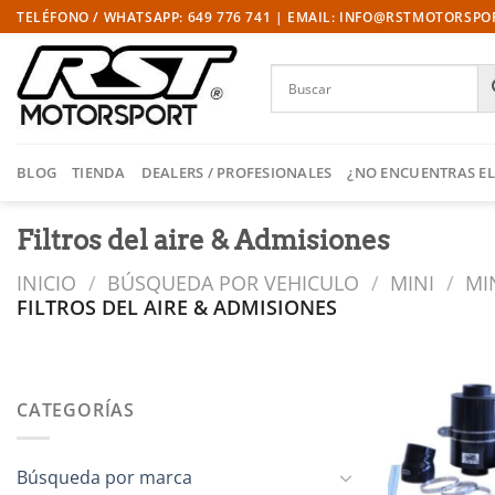
Saltar
TELÉFONO / WHATSAPP: 649 776 741 | EMAIL: INFO@RSTMOTORSP
al
contenido
BLOG
TIENDA
DEALERS / PROFESIONALES
¿NO ENCUENTRAS EL
Filtros del aire & Admisiones
INICIO
/
BÚSQUEDA POR VEHICULO
/
MINI
/
MI
FILTROS DEL AIRE & ADMISIONES
CATEGORÍAS
l
Búsqueda por marca