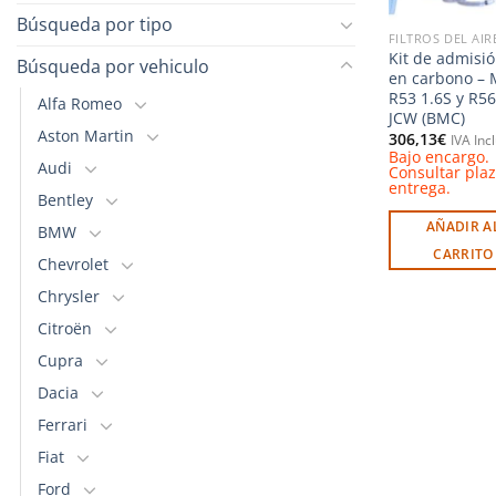
Búsqueda por tipo
Kit de admisi
Búsqueda por vehiculo
en carbono – 
R53 1.6S y R56
Alfa Romeo
JCW (BMC)
Aston Martin
306,13
€
IVA Inc
Bajo encargo.
Audi
Consultar pla
entrega.
Bentley
AÑADIR A
BMW
CARRITO
Chevrolet
Chrysler
Citroën
Cupra
Dacia
Ferrari
Fiat
Ford