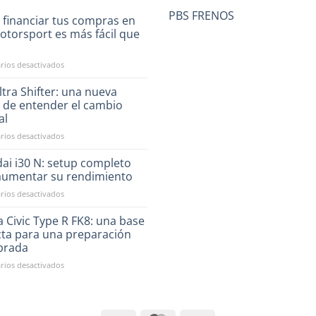
PBS FRENOS
 financiar tus compras en
otorsport es más fácil que
a
en
ios desactivados
Ahora
financiar
tra Shifter: una nueva
tus
 de entender el cambio
compras
al
en
en
ios desactivados
RST
CAE
Motorsport
Ultra
es
ai i30 N: setup completo
Shifter:
más
aumentar su rendimiento
una
fácil
en
ios desactivados
nueva
que
Hyundai
forma
nunca
i30
 Civic Type R FK8: una base
de
N:
entender
cta para una preparación
setup
el
ibrada
completo
cambio
en
ios desactivados
para
manual
Honda
aumentar
Civic
su
Type
rendimiento
R