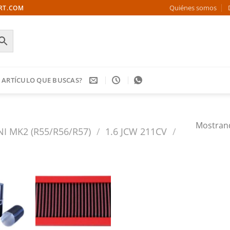
Quiénes somos
ORT.COM
 ARTÍCULO QUE BUSCAS?
Mostrand
NI MK2 (R55/R56/R57)
/
1.6 JCW 211CV
/
Añadir
Añadir
a la
a la
ista de
lista de
deseos
deseos