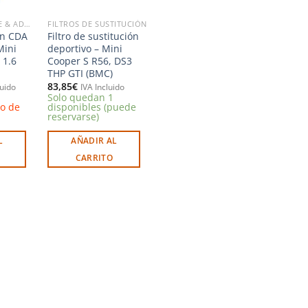
FILTROS DEL AIRE & ADMISIONES
FILTROS DE SUSTITUCIÓN
ón CDA
Filtro de sustitución
Mini
deportivo – Mini
 1.6
Cooper S R56, DS3
THP GTI (BMC)
83,85
€
luido
IVA Incluido
Solo quedan 1
zo de
disponibles (puede
reservarse)
L
AÑADIR AL
CARRITO