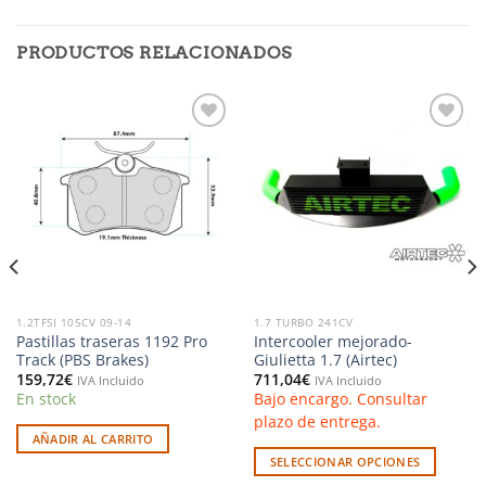
PRODUCTOS RELACIONADOS
Añadir
Añadir
a la
a la
lista de
lista de
deseos
deseos
1.2TFSI 105CV 09-14
1.7 TURBO 241CV
Pastillas traseras 1192 Pro
Intercooler mejorado-
Track (PBS Brakes)
Giulietta 1.7 (Airtec)
159,72
€
711,04
€
IVA Incluido
IVA Incluido
En stock
Bajo encargo. Consultar
plazo de entrega.
AÑADIR AL CARRITO
SELECCIONAR OPCIONES