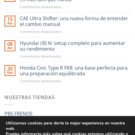
en
Comentarios desactivados
Ahora
financiar
CAE Ultra Shifter: una nueva forma de entender
15
tus
Abr
el cambio manual
compras
en
Comentarios desactivados
en
CAE
RST
Ultra
Hyundai i30 N: setup completo para aumentar
Motorsport
08
Shifter:
es
Abr
su rendimiento
una
más
en
Comentarios desactivados
nueva
fácil
Hyundai
forma
que
i30
Honda Civic Type R FK8: una base perfecta para
de
20
nunca
N:
entender
Mar
una preparación equilibrada
setup
el
en
Comentarios desactivados
completo
cambio
Honda
para
manual
Civic
aumentar
Type
NUESTRAS TIENDAS
su
R
rendimiento
FK8:
una
PBS FRENOS
base
perfecta
Utilizamos cookies para darte la mejor experiencia en nuestra
para
web.
una
Puedes informarte más sobre qué cookies estamos utilizando o