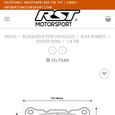
Saltar
TELÉFONO / WHATSAPP: 649 776 741 | EMAIL:
INFO@RSTMOTORSPORT.COM
al
contenido
INICIO
/
BÚSQUEDA POR VEHICULO
/
ALFA ROMEO
/
SPIDER (939)
/
1.8 TBI
FILTRAR
Añadir
a la
lista
de
deseos