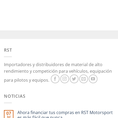
Este
producto
tiene
múltiples
variantes.
Las
opciones
se
pueden
RST
elegir
en
la
Importadores y distribuidores de material de alto
página
rendimiento y competición para vehículos, equipación
de
producto
para pilotos y equipos.
NOTICIAS
Ahora financiar tus compras en RST Motorsport
07
Jul
es más fácil que nunca