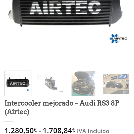
Intercooler mejorado – Audi RS3 8P
(Airtec)
Rango
1.280,50
-
1.708,84
€
€
IVA Incluido