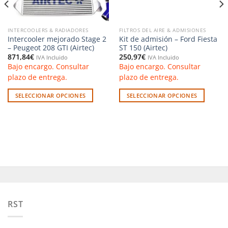
INTERCOOLERS & RADIADORES
FILTROS DEL AIRE & ADMISIONES
Intercooler mejorado Stage 2
Kit de admisión – Ford Fiesta
– Peugeot 208 GTI (Airtec)
ST 150 (Airtec)
871,84
€
250,97
€
IVA Incluido
IVA Incluido
Bajo encargo. Consultar
Bajo encargo. Consultar
plazo de entrega.
plazo de entrega.
SELECCIONAR OPCIONES
SELECCIONAR OPCIONES
Este
Este
producto
producto
tiene
tiene
múltiples
múltiples
variantes.
variantes.
Las
Las
opciones
opciones
se
se
pueden
pueden
RST
elegir
elegir
en
en
la
la