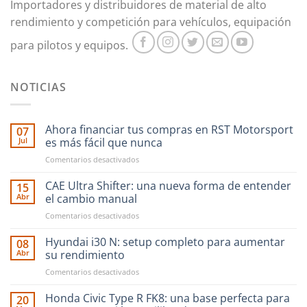
Importadores y distribuidores de material de alto
página
página
rendimiento y competición para vehículos, equipación
de
de
producto
producto
para pilotos y equipos.
NOTICIAS
Ahora financiar tus compras en RST Motorsport
07
Jul
es más fácil que nunca
en
Comentarios desactivados
Ahora
financiar
CAE Ultra Shifter: una nueva forma de entender
15
tus
Abr
el cambio manual
compras
en
Comentarios desactivados
en
CAE
RST
Ultra
Hyundai i30 N: setup completo para aumentar
Motorsport
08
Shifter:
es
Abr
su rendimiento
una
más
en
Comentarios desactivados
nueva
fácil
Hyundai
forma
que
i30
Honda Civic Type R FK8: una base perfecta para
de
20
nunca
N: