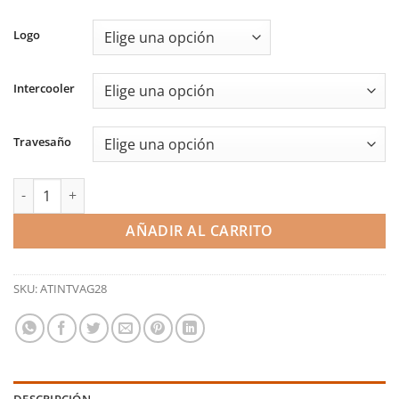
de
precios:
Logo
desde
1.280,50€
Intercooler
hasta
1.708,84€
Travesaño
Intercooler mejorado - Audi RS3 8P (Airtec) cantidad
AÑADIR AL CARRITO
SKU:
ATINTVAG28
DESCRIPCIÓN