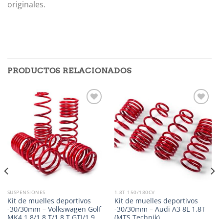
originales.
PRODUCTOS RELACIONADOS
Añadir
Añadir
a la
a la
lista de
lista de
deseos
deseos
SUSPENSIONES
1.8T 150/180CV
Kit de muelles deportivos
Kit de muelles deportivos
-30/30mm – Volkswagen Golf
-30/30mm – Audi A3 8L 1.8T
MK4 1.8/1.8 T/1.8 T GTI/1.9
(MTS Technik)