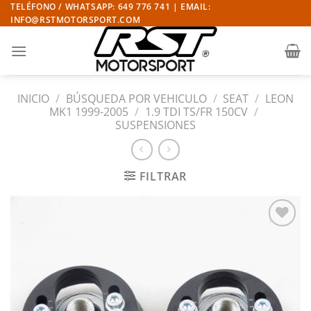
Saltar
TELÉFONO / WHATSAPP: 649 776 741 | EMAIL:
INFO@RSTMOTORSPORT.COM
al
contenido
INICIO
/
BÚSQUEDA POR VEHICULO
/
SEAT
/
LEON
MK1 1999-2005
/
1.9 TDI TS/FR 150CV
/
SUSPENSIONES
FILTRAR
Añadir
a la
lista
de
deseos