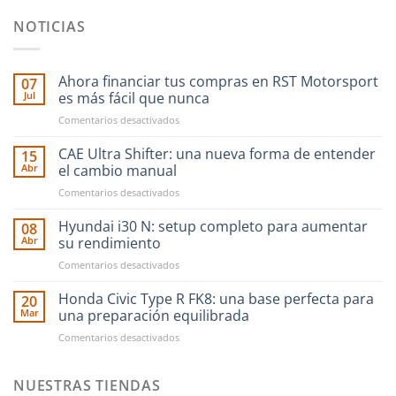
NOTICIAS
Ahora financiar tus compras en RST Motorsport
07
Jul
es más fácil que nunca
en
Comentarios desactivados
Ahora
financiar
CAE Ultra Shifter: una nueva forma de entender
15
tus
Abr
el cambio manual
compras
en
Comentarios desactivados
en
CAE
RST
Ultra
Hyundai i30 N: setup completo para aumentar
Motorsport
08
Shifter:
es
Abr
su rendimiento
una
más
en
Comentarios desactivados
nueva
fácil
Hyundai
forma
que
i30
Honda Civic Type R FK8: una base perfecta para
de
20
nunca
N:
entender
Mar
una preparación equilibrada
setup
el
en
Comentarios desactivados
completo
cambio
Honda
para
manual
Civic
aumentar
Type
NUESTRAS TIENDAS
su