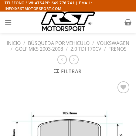
Saltar
TELÉFONO / WHATSAPP: 649 776 741 | EMAIL:
INFO@RSTMOTORSPORT.COM
al
contenido
INICIO
/
BÚSQUEDA POR VEHICULO
/
VOLKSWAGEN
/
GOLF MK5 2003-2008
/
2.0 TDI 170CV
/
FRENOS
FILTRAR
Añadir
a la
lista
de
deseos