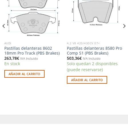
lista de
lista de
deseos
deseos
AUDI
4.2 V8 420/430CV 07<
Pastillas delanteras 8602
Pastillas delanteras 8580 Pro
18mm Pro Track (PBS Brakes)
Comp S1 (PBS Brakes)
263,78
€
503,36
€
IVA Incluido
IVA Incluido
En stock
Solo quedan 2 disponibles
(puede reservarse)
AÑADIR AL CARRITO
AÑADIR AL CARRITO