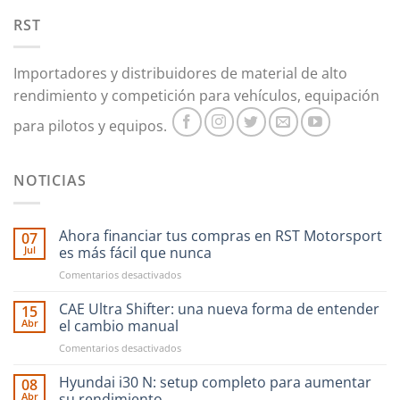
RST
Importadores y distribuidores de material de alto
rendimiento y competición para vehículos, equipación
para pilotos y equipos.
NOTICIAS
Ahora financiar tus compras en RST Motorsport
07
Jul
es más fácil que nunca
en
Comentarios desactivados
Ahora
financiar
CAE Ultra Shifter: una nueva forma de entender
15
tus
Abr
el cambio manual
compras
en
Comentarios desactivados
en
CAE
RST
Ultra
Hyundai i30 N: setup completo para aumentar
Motorsport
08
Shifter:
es
Abr
su rendimiento