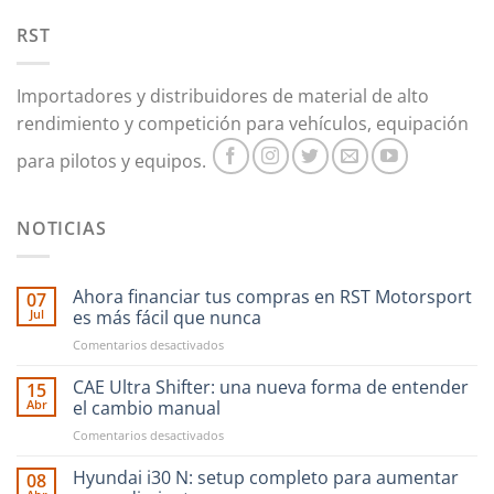
RST
Importadores y distribuidores de material de alto
rendimiento y competición para vehículos, equipación
para pilotos y equipos.
NOTICIAS
Ahora financiar tus compras en RST Motorsport
07
Jul
es más fácil que nunca
en
Comentarios desactivados
Ahora
financiar
CAE Ultra Shifter: una nueva forma de entender
15
tus
Abr
el cambio manual
compras
en
Comentarios desactivados
en
CAE
RST
Ultra
Hyundai i30 N: setup completo para aumentar
Motorsport
08
Shifter:
es