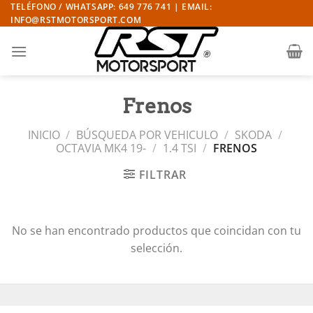
Saltar
TELÉFONO / WHATSAPP: 649 776 741 | EMAIL:
INFO@RSTMOTORSPORT.COM
al
contenido
Frenos
INICIO
/
BÚSQUEDA POR VEHICULO
/
SKODA
/
OCTAVIA MK4 19-
/
1.4 TSI
/
FRENOS
FILTRAR
No se han encontrado productos que coincidan con tu
selección.