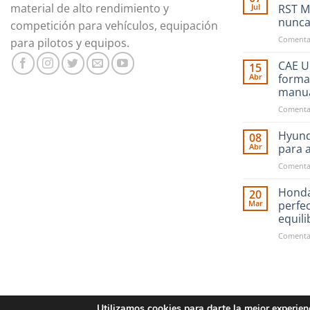
material de alto rendimiento y
Jul
RST M
nunc
competición para vehículos, equipación
Comentar
para pilotos y equipos.
CAE Ul
15
Abr
forma
manu
Comentar
Hyund
08
Abr
para 
Comentar
Honda
20
Mar
perfe
equil
Comentar
Utilizamos cookies para darte la mejor experien