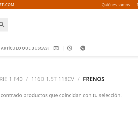
Quiénes somos
ORT.COM
 ARTÍCULO QUE BUSCAS?
RIE 1 F40
/
116D 1.5T 118CV
/
FRENOS
contrado productos que coincidan con tu selección.