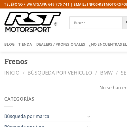
Saltar
TELÉFONO / WHATSAPP: 649 776 741 | EMAIL: INFO@RSTMOTORSP
al
contenido
BLOG
TIENDA
DEALERS / PROFESIONALES
¿NO ENCUENTRAS EL
Frenos
INICIO
/
BÚSQUEDA POR VEHICULO
/
BMW
/
SE
No se han en
CATEGORÍAS
Búsqueda por marca
Búsqueda por tipo