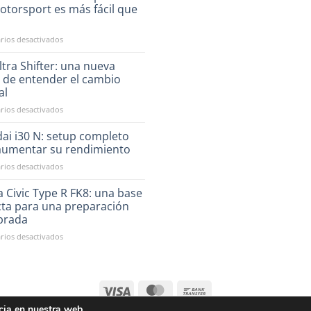
otorsport es más fácil que
a
en
ios desactivados
Ahora
financiar
tra Shifter: una nueva
tus
 de entender el cambio
compras
al
en
en
ios desactivados
RST
CAE
Motorsport
Ultra
es
ai i30 N: setup completo
Shifter:
más
aumentar su rendimiento
una
fácil
en
ios desactivados
nueva
que
Hyundai
forma
nunca
i30
 Civic Type R FK8: una base
de
N:
entender
cta para una preparación
setup
el
ibrada
completo
cambio
en
ios desactivados
para
manual
Honda
aumentar
Civic
su
Type
rendimiento
R
FK8:
una
cia en nuestra web.