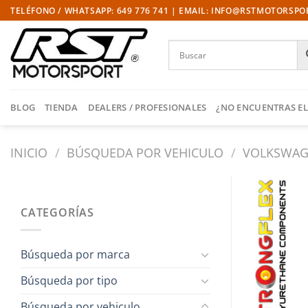
Saltar
TELÉFONO / WHATSAPP: 649 776 741 | EMAIL: INFO@RSTMOTORSP
al
contenido
BLOG
TIENDA
DEALERS / PROFESIONALES
¿NO ENCUENTRAS EL
INICIO
/
BÚSQUEDA POR VEHICULO
/
VOLKSWA
CATEGORÍAS
Búsqueda por marca
Búsqueda por tipo
Búsqueda por vehiculo