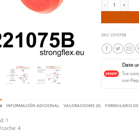
Silentblock del ti
SKU:
221075B
Date u
Tus com
con Pep
N
INFORMACIÓN ADICIONAL
VALORACIONES (0)
FORMULARIO DE
d: 1
/coche: 4