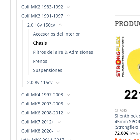
Golf MK2 1983-1992
Golf MK3 1991-1997
PRODU
2.0 16v 150cv
Accesorios del interior
Chasis
Filtros del aire & Admisiones
Añadir
Añadir
a la
a la
Frenos
lista de
lista de
deseos
deseos
Suspensiones
2.0 8v 115cv
Golf MK4 1997-2003
Golf MK5 2003-2008
CHASIS
CHASIS
Golf MK6 2008-2012
rra
Silentblock delantero de
Silentblock
17-19mm SPORT –
horquilla 30mm – S3 8L/TT 8N
45mm SPORT
Golf MK7 2012+
rongflex)
(Strongflex)
(Strongflex)
Golf MK8 2020-
52,00
€
72,00
€
IVA Incluido
IVA In
nsultar plazo de
Bajo encargo. Consultar plazo de
Bajo encarg
Jetta MK6 2011-2017