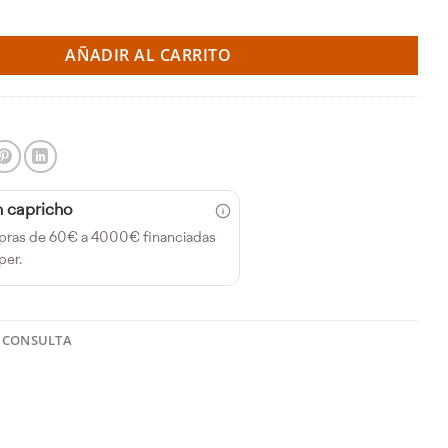
rante delantero - VW Golf MK2/3 (Strongflex) cantidad
AÑADIR AL CARRITO
n capricho
pras de 60€ a 4000€ financiadas
per.
 CONSULTA