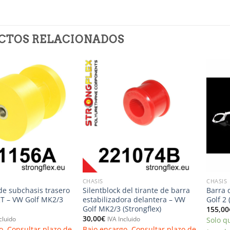
CTOS RELACIONADOS
Añadir
Añadir
a la
a la
lista de
lista de
deseos
deseos
CHASIS
CHASIS
 de subchasis trasero
Silentblock del tirante de barra
Barra 
 – VW Golf MK2/3
estabilizadora delantera – VW
Golf 2 
Golf MK2/3 (Strongflex)
155,00
30,00
€
Solo q
cluido
IVA Incluido
o. Consultar plazo de
Bajo encargo. Consultar plazo de