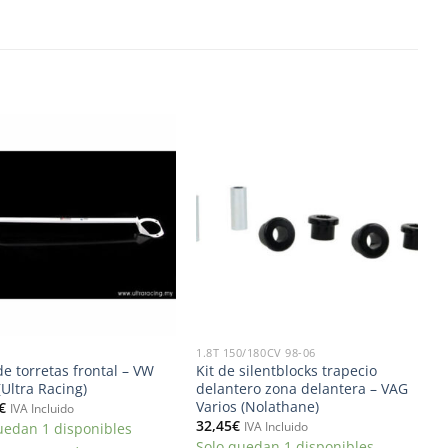
Añadir
Añadir
a la
a la
lista de
lista de
deseos
deseos
1.8T 150/180CV 98-06
de torretas frontal – VW
Kit de silentblocks trapecio
(Ultra Racing)
delantero zona delantera – VAG
Varios (Nolathane)
€
IVA Incluido
32,45
€
uedan 1 disponibles
IVA Incluido
Solo quedan 1 disponibles