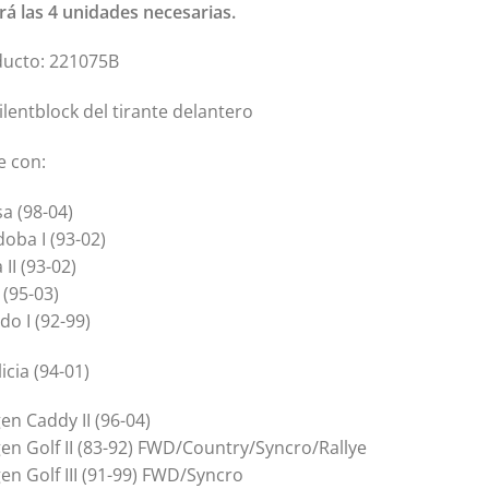
uirá las 4 unidades necesarias.
ducto: 221075B
lentblock del tirante delantero
e con:
sa (98-04)
doba I (93-02)
 II (93-02)
 (95-03)
do I (92-99)
icia (94-01)
en Caddy II (96-04)
en Golf II (83-92) FWD/Country/Syncro/Rallye
en Golf III (91-99) FWD/Syncro