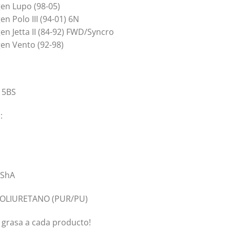
en Lupo (98-05)
n Polo III (94-01) 6N
en Jetta II (84-92) FWD/Syncro
en Vento (92-98)
15BS
:
0ShA
 POLIURETANO (PUR/PU)
grasa a cada producto!