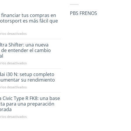
PBS FRENOS
 financiar tus compras en
otorsport es más fácil que
a
en
ios desactivados
Ahora
financiar
tra Shifter: una nueva
tus
 de entender el cambio
compras
al
en
en
ios desactivados
RST
CAE
Motorsport
Ultra
es
ai i30 N: setup completo
Shifter:
más
aumentar su rendimiento
una
fácil
en
ios desactivados
nueva
que
Hyundai
forma
nunca
i30
 Civic Type R FK8: una base
de
N:
entender
cta para una preparación
setup
el
ibrada
completo
cambio
en
ios desactivados
para
manual
Honda
aumentar
Civic
su