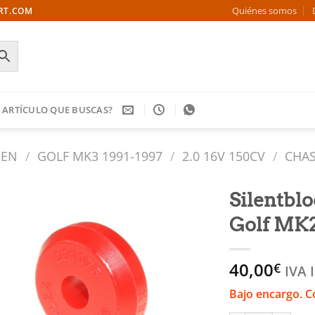
Quiénes somos
ORT.COM
 ARTÍCULO QUE BUSCAS?
GEN
/
GOLF MK3 1991-1997
/
2.0 16V 150CV
/
CHAS
Silentblo
Golf MK2
Añadir
a la
lista
40,00
€
de
IVA 
deseos
Bajo encargo. C