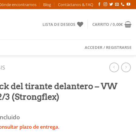
Dónde encontrarnos
Blog
Contáctanos & FAQ
LISTA DE DESEOS
CARRITO /
0,00
€
ACCEDER / REGISTRARSE
IS
ck del tirante delantero – VW
/3 (Strongflex)
Incluido
onsultar plazo de entrega.