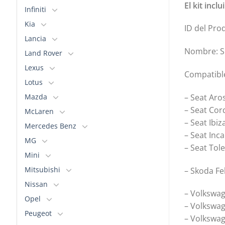
El kit incl
Infiniti
Kia
ID del Pro
Lancia
Nombre: Si
Land Rover
Lexus
Compatibl
Lotus
Mazda
– Seat Aro
– Seat Cor
McLaren
– Seat Ibiza
Mercedes Benz
– Seat Inca
MG
– Seat Tole
Mini
Mitsubishi
– Skoda Fel
Nissan
– Volkswag
Opel
– Volkswag
Peugeot
– Volkswag