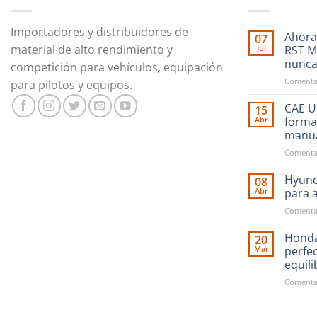
Importadores y distribuidores de
Ahora
07
material de alto rendimiento y
Jul
RST M
nunc
competición para vehículos, equipación
Comentar
para pilotos y equipos.
CAE Ul
15
Abr
forma
manu
Comentar
Hyund
08
Abr
para 
Comentar
Honda
20
Mar
perfe
equil
Comentar