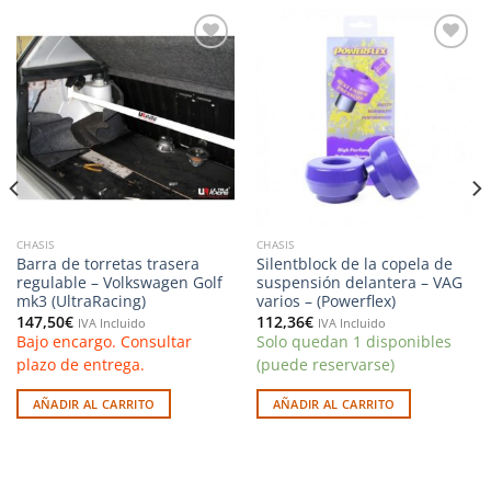
Añadir
Añadir
a la
a la
lista de
lista de
deseos
deseos
CHASIS
CHASIS
Barra de torretas trasera
Silentblock de la copela de
regulable – Volkswagen Golf
suspensión delantera – VAG
mk3 (UltraRacing)
varios – (Powerflex)
147,50
€
112,36
€
IVA Incluido
IVA Incluido
Bajo encargo. Consultar
Solo quedan 1 disponibles
plazo de entrega.
(puede reservarse)
AÑADIR AL CARRITO
AÑADIR AL CARRITO