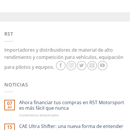
RST
Importadores y distribuidores de material de alto
rendimiento y competición para vehículos, equipación
para pilotos y equipos.
NOTICIAS
Ahora financiar tus compras en RST Motorsport
07
Jul
es más fácil que nunca
en
Comentarios desactivados
Ahora
financiar
CAE Ultra Shifter: una nueva forma de entender
15
tus