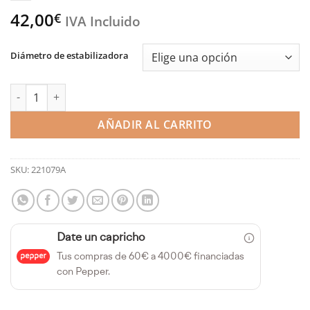
42,00
€
IVA Incluido
Diámetro de estabilizadora
Silentblock de barra estabilizadora 17-19mm SPORT - VW Golf M
AÑADIR AL CARRITO
SKU:
221079A
Date un capricho
Tus compras de 60€ a 4000€ financiadas
con Pepper.