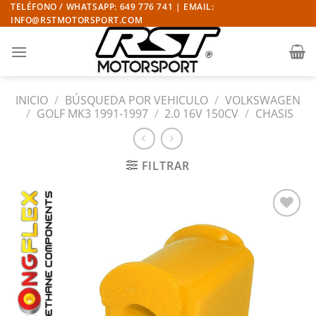
Saltar
TELÉFONO / WHATSAPP: 649 776 741 | EMAIL:
INFO@RSTMOTORSPORT.COM
al
contenido
INICIO
/
BÚSQUEDA POR VEHICULO
/
VOLKSWAGEN
/
GOLF MK3 1991-1997
/
2.0 16V 150CV
/
CHASIS
FILTRAR
Añadir
a la
lista
de
deseos