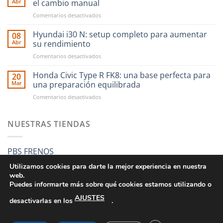
Abr
el cambio manual
compras
en
Comentarios desactivados
en
CAE
RST
Ultra
Hyundai i30 N: setup completo para aumentar
Motorsport
08
Shifter:
es
Abr
su rendimiento
una
más
en
Comentarios desactivados
nueva
fácil
Hyundai
forma
que
i30
Honda Civic Type R FK8: una base perfecta para
de
20
nunca
N:
entender
Mar
una preparación equilibrada
setup
el
en
Comentarios desactivados
completo
cambio
Honda
para
manual
Civic
aumentar
Type
NUESTRAS TIENDAS
su
R
rendimiento
FK8:
una
PBS FRENOS
base
perfecta
Utilizamos cookies para darte la mejor experiencia en nuestra
para
web.
una
Puedes informarte más sobre qué cookies estamos utilizando o
preparación
AJUSTES
equilibrada
desactivarlas en los
.
CONDICIONES GENERALES DE VENTA
POLÍTICA DE PRIVACIDAD
POLÍTICA DE COOKIES
SUS DATOS SEGUROS