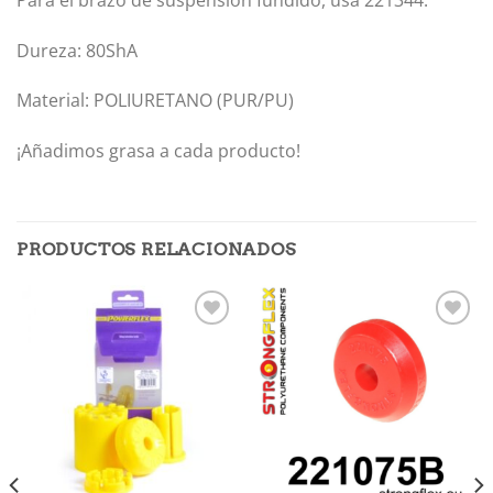
Dureza: 80ShA
Material: POLIURETANO (PUR/PU)
¡Añadimos grasa a cada producto!
PRODUCTOS RELACIONADOS
Añadir
Añadir
a la
a la
lista de
lista de
deseos
deseos