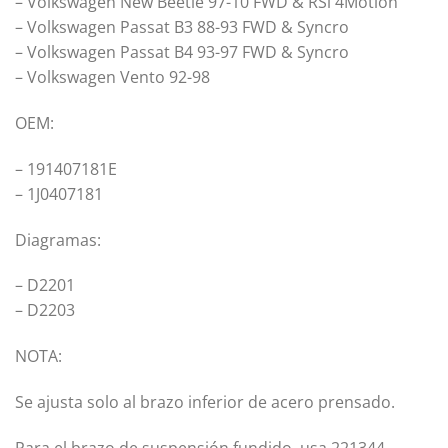
– Volkswagen New Beetle 97-10 FWD & RSi 4Motion
– Volkswagen Passat B3 88-93 FWD & Syncro
– Volkswagen Passat B4 93-97 FWD & Syncro
– Volkswagen Vento 92-98
OEM:
– 191407181E
– 1J0407181
Diagramas:
– D2201
– D2203
NOTA:
Se ajusta solo al brazo inferior de acero prensado.
Para el brazo de suspensión fundido, usa 221344.