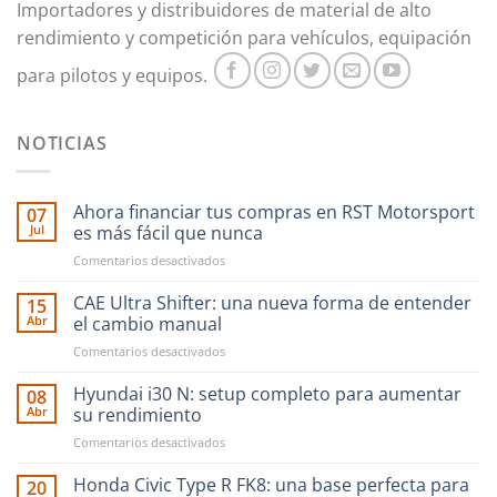
Importadores y distribuidores de material de alto
rendimiento y competición para vehículos, equipación
para pilotos y equipos.
NOTICIAS
Ahora financiar tus compras en RST Motorsport
07
Jul
es más fácil que nunca
en
Comentarios desactivados
Ahora
financiar
CAE Ultra Shifter: una nueva forma de entender
15
tus
Abr
el cambio manual
compras
en
Comentarios desactivados
en
CAE
RST
Ultra
Hyundai i30 N: setup completo para aumentar
Motorsport
08
Shifter:
es
Abr
su rendimiento
una
más
en
Comentarios desactivados
nueva
fácil
Hyundai
forma
que
i30
Honda Civic Type R FK8: una base perfecta para
de
20
nunca