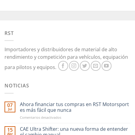
RST
Importadores y distribuidores de material de alto
rendimiento y competición para vehículos, equipación
para pilotos y equipos.
NOTICIAS
Ahora financiar tus compras en RST Motorsport
07
Jul
es más fácil que nunca
en
Comentarios desactivados
Ahora
financiar
CAE Ultra Shifter: una nueva forma de entender
15
tus
Abr
el cambio manual