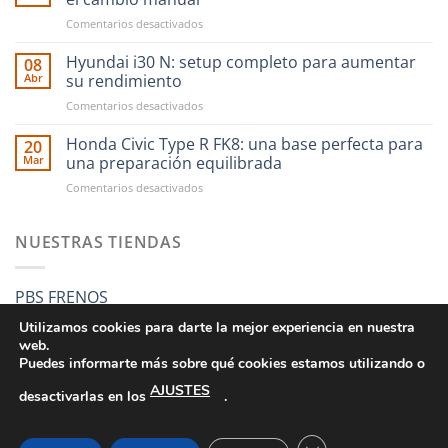
compras
en
Comentarios desactivados
en
CAE
RST
Ultra
Hyundai i30 N: setup completo para aumentar
Motorsport
08
Shifter:
es
Abr
su rendimiento
una
más
en
Comentarios desactivados
nueva
fácil
Hyundai
forma
que
i30
Honda Civic Type R FK8: una base perfecta para
de
20
nunca
N:
entender
Mar
una preparación equilibrada
setup
el
en
Comentarios desactivados
completo
cambio
Honda
para
manual
Civic
aumentar
Type
NUESTRAS TIENDAS
su
R
rendimiento
FK8:
una
PBS FRENOS
base
perfecta
Utilizamos cookies para darte la mejor experiencia en nuestra
para
web.
una
Puedes informarte más sobre qué cookies estamos utilizando o
preparación
AJUSTES
equilibrada
desactivarlas en los
.
CONDICIONES GENERALES DE VENTA
POLÍTICA DE PRIVACIDAD
POLÍTICA DE COOKIES
SUS DATOS SEGUROS