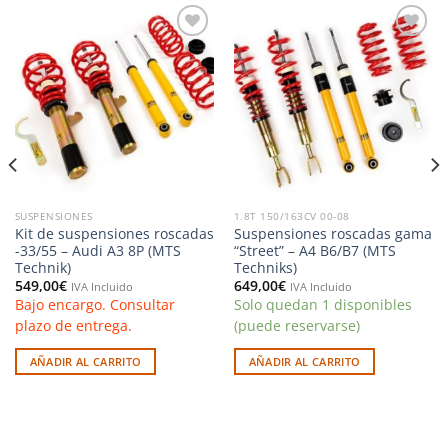
Añadir
Añadir
a la
a la
lista de
lista de
deseos
deseos
SUSPENSIONES
1.8T 150/163CV 00-08
Kit de suspensiones roscadas
Suspensiones roscadas gama
-33/55 – Audi A3 8P (MTS
“Street” – A4 B6/B7 (MTS
Technik)
Techniks)
549,00
€
649,00
€
IVA Incluido
IVA Incluido
Bajo encargo. Consultar
Solo quedan 1 disponibles
plazo de entrega.
(puede reservarse)
AÑADIR AL CARRITO
AÑADIR AL CARRITO