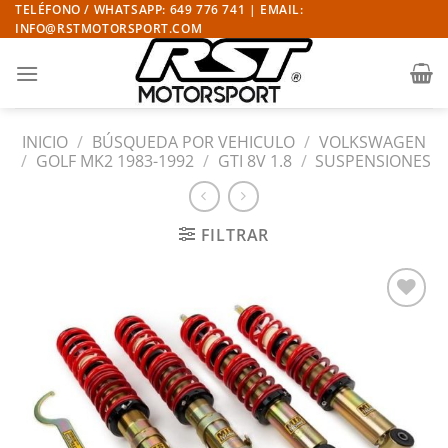
Saltar
TELÉFONO / WHATSAPP: 649 776 741 | EMAIL:
INFO@RSTMOTORSPORT.COM
al
contenido
INICIO
/
BÚSQUEDA POR VEHICULO
/
VOLKSWAGEN
/
GOLF MK2 1983-1992
/
GTI 8V 1.8
/
SUSPENSIONES
FILTRAR
Añadir
a la
lista
de
deseos