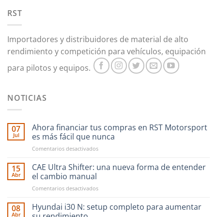
RST
Importadores y distribuidores de material de alto
rendimiento y competición para vehículos, equipación
para pilotos y equipos.
NOTICIAS
Ahora financiar tus compras en RST Motorsport
07
Jul
es más fácil que nunca
en
Comentarios desactivados
Ahora
financiar
CAE Ultra Shifter: una nueva forma de entender
15
tus
Abr
el cambio manual
compras
en
Comentarios desactivados
en
CAE
RST
Ultra
Hyundai i30 N: setup completo para aumentar
Motorsport
08
Shifter:
es
Abr
su rendimiento