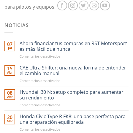
para pilotos y equipos.
NOTICIAS
Ahora financiar tus compras en RST Motorsport
07
Jul
es más fácil que nunca
en
Comentarios desactivados
Ahora
financiar
CAE Ultra Shifter: una nueva forma de entender
15
tus
Abr
el cambio manual
compras
en
Comentarios desactivados
en
CAE
RST
Ultra
Hyundai i30 N: setup completo para aumentar
Motorsport
08
Shifter:
es
Abr
su rendimiento
una
más
en
Comentarios desactivados
nueva
fácil
Hyundai
forma
que
i30
Honda Civic Type R FK8: una base perfecta para
de
20
nunca
N:
entender
Mar
una preparación equilibrada
setup
el
en
Comentarios desactivados
completo
cambio