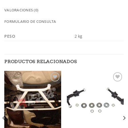
VALORACIONES (0)
FORMULARIO DE CONSULTA
PESO
2 kg
PRODUCTOS RELACIONADOS
Añadir
Añadir
a la
a la
lista de
lista de
deseos
deseos