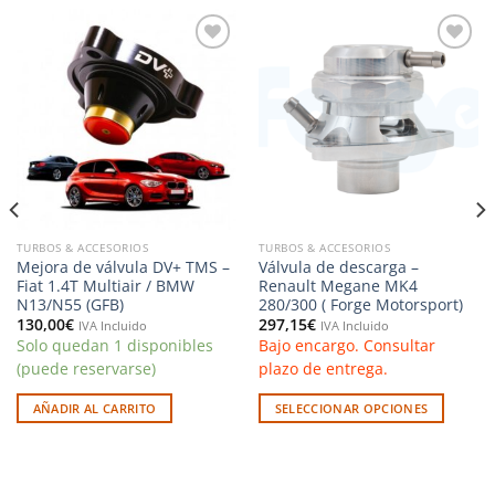
Añadir
Añadir
a la
a la
lista de
lista de
deseos
deseos
TURBOS & ACCESORIOS
TURBOS & ACCESORIOS
Mejora de válvula DV+ TMS –
Válvula de descarga –
Fiat 1.4T Multiair / BMW
Renault Megane MK4
N13/N55 (GFB)
280/300 ( Forge Motorsport)
130,00
€
297,15
€
IVA Incluido
IVA Incluido
Solo quedan 1 disponibles
Bajo encargo. Consultar
(puede reservarse)
plazo de entrega.
AÑADIR AL CARRITO
SELECCIONAR OPCIONES
Este
producto
tiene