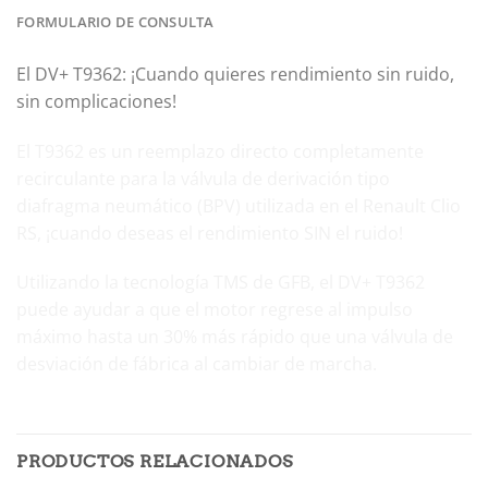
FORMULARIO DE CONSULTA
El DV+ T9362: ¡Cuando quieres rendimiento sin ruido,
sin complicaciones!
El T9362 es un reemplazo directo completamente
recirculante para la válvula de derivación tipo
diafragma neumático (BPV) utilizada en el Renault Clio
RS, ¡cuando deseas el rendimiento SIN el ruido!
Utilizando la tecnología TMS de GFB, el DV+ T9362
puede ayudar a que el motor regrese al impulso
máximo hasta un 30% más rápido que una válvula de
desviación de fábrica al cambiar de marcha.
PRODUCTOS RELACIONADOS