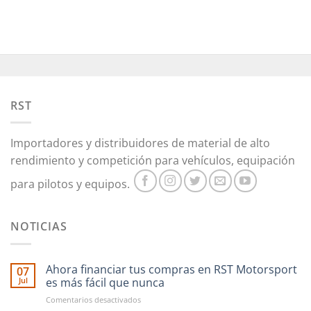
múltiples
variantes.
Las
opciones
se
pueden
elegir
RST
en
la
página
Importadores y distribuidores de material de alto
de
rendimiento y competición para vehículos, equipación
producto
para pilotos y equipos.
NOTICIAS
Ahora financiar tus compras en RST Motorsport
07
Jul
es más fácil que nunca
en
Comentarios desactivados
Ahora