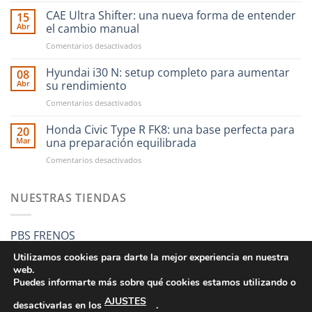
financiar
CAE Ultra Shifter: una nueva forma de entender
15
tus
Abr
el cambio manual
compras
en
Comentarios desactivados
en
CAE
RST
Ultra
Hyundai i30 N: setup completo para aumentar
Motorsport
08
Shifter:
es
Abr
su rendimiento
una
más
en
Comentarios desactivados
nueva
fácil
Hyundai
forma
que
i30
Honda Civic Type R FK8: una base perfecta para
de
20
nunca
N:
entender
Mar
una preparación equilibrada
setup
el
en
Comentarios desactivados
completo
cambio
Honda
para
manual
Civic
aumentar
Type
NUESTRAS TIENDAS
su
R
rendimiento
FK8:
una
PBS FRENOS
base
perfecta
Utilizamos cookies para darte la mejor experiencia en nuestra
para
web.
una
Puedes informarte más sobre qué cookies estamos utilizando o
preparación
AJUSTES
equilibrada
desactivarlas en los
.