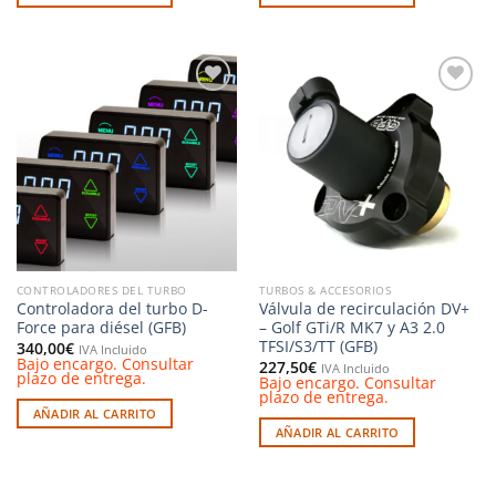
Añadir
Añadir
a la
a la
lista de
lista de
deseos
deseos
CONTROLADORES DEL TURBO
TURBOS & ACCESORIOS
Controladora del turbo D-
Válvula de recirculación DV+
Force para diésel (GFB)
– Golf GTi/R MK7 y A3 2.0
TFSI/S3/TT (GFB)
340,00
€
IVA Incluido
Bajo encargo. Consultar
227,50
€
IVA Incluido
plazo de entrega.
Bajo encargo. Consultar
plazo de entrega.
AÑADIR AL CARRITO
AÑADIR AL CARRITO