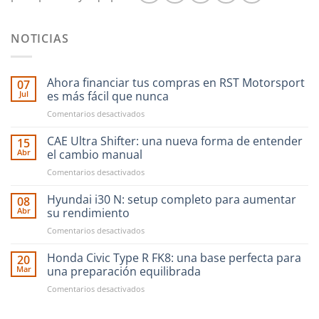
NOTICIAS
Ahora financiar tus compras en RST Motorsport
07
Jul
es más fácil que nunca
en
Comentarios desactivados
Ahora
financiar
CAE Ultra Shifter: una nueva forma de entender
15
tus
Abr
el cambio manual
compras
en
Comentarios desactivados
en
CAE
RST
Ultra
Hyundai i30 N: setup completo para aumentar
Motorsport
08
Shifter:
es
Abr
su rendimiento
una
más
en
Comentarios desactivados
nueva
fácil
Hyundai
forma
que
i30
Honda Civic Type R FK8: una base perfecta para
de
20
nunca
N:
entender
Mar
una preparación equilibrada
setup
el
en
Comentarios desactivados
completo
cambio
Honda
para
manual
Civic
aumentar