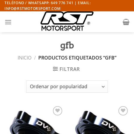
Saltar
TELÉFONO / WHATSAPP: 649 776 741 | EMAIL:
INFO@RSTMOTORSPORT.COM
al
contenido
gfb
INICIO
/
PRODUCTOS ETIQUETADOS “GFB”
FILTRAR
Añadir
Añadir
a la
a la
lista de
lista de
deseos
deseos