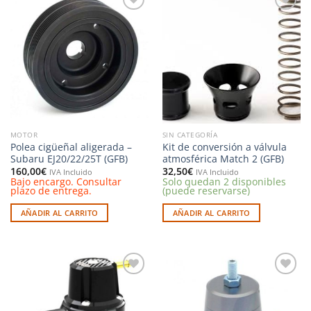
Añadir
Añadir
a la
a la
lista de
lista de
deseos
deseos
MOTOR
SIN CATEGORÍA
Polea cigüeñal aligerada –
Kit de conversión a válvula
Subaru EJ20/22/25T (GFB)
atmosférica Match 2 (GFB)
160,00
€
32,50
€
IVA Incluido
IVA Incluido
Bajo encargo. Consultar
Solo quedan 2 disponibles
plazo de entrega.
(puede reservarse)
AÑADIR AL CARRITO
AÑADIR AL CARRITO
Añadir
Añadir
a la
a la
lista de
lista de