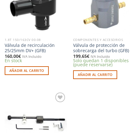
deseos
deseos
1.8T 150/163CV 00-08
COMPONENTES Y ACCESORIOS
Válvula de recirculación
Válvula de protección de
25/25mm DV+ (GFB)
sobrecarga del turbo (GFB)
160,00
€
199,65
€
IVA Incluido
IVA Incluido
En stock
Solo quedan 1 disponibles
(puede reservarse)
AÑADIR AL CARRITO
AÑADIR AL CARRITO
Añadir
a la
lista de
deseos