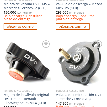
Mejora de válvula DV+ TMS –
Válvula de descarga – Mazda
Mercedes/Ford/Volvo (GFB)
MPS 3/6 (GFB)
130,00
€
295,00
€
IVA Incluido
IVA Incluido
Bajo encargo. Consultar
Bajo encargo. Consultar
plazo de entrega.
plazo de entrega.
AÑADIR AL CARRITO
AÑADIR AL CARRITO
Añadir
Añadir
a la
a la
lista de
lista de
deseos
deseos
TURBOS & ACCESORIOS
TURBOS & ACCESORIOS
Mejora de la válvula original
Válvula de recirculación DV+
DV+ T9362 – Renault
– Porsche / Ford (GFB)
Clio/Megane RS MK4 (GFB)
147,50
€
IVA Incluido
Bajo encargo. Consultar