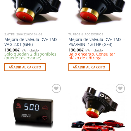
2.0TFSI 200/220CV 04-08
TURBOS & ACCESORIOS
Mejora de válvula DV+ TMS –
Mejora de válvula DV+ TMS –
VAG 2.0T (GFB)
PSA/MINI 1.6THP (GFB)
130,00
€
130,00
€
IVA Incluido
IVA Incluido
Solo quedan 2 disponibles
Bajo encargo. Consultar
(puede reservarse)
plazo de entrega.
AÑADIR AL CARRITO
AÑADIR AL CARRITO
Añadir
Añadir
a la
a la
lista de
lista de
deseos
deseos