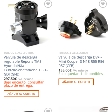
Añadir
Añadir
a la
a la
lista de
lista de
deseos
deseos
TURBOS & ACCESORIOS
TURBOS & ACCESORIOS
Válvula de descarga
Válvula de descarga DV+ –
regulable Repons TMS –
Mini Cooper S N18 R55 R56
Hyundai/Kia
R57 (GFB)
I30/I20/Sonata/Kona 1.6 T-
155,00
€
IVA Incluido
Solo quedan 1 disponibles
GDI (GFB)
297,50
€
IVA Incluido
Bajo encargo. Consultar
AÑADIR AL CARRITO
plazo de entrega.
AÑADIR AL CARRITO