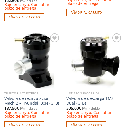
122,50
€
IVA Incluido
plazo de entrega.
Bajo encargo. Consultar
plazo de entrega.
AÑADIR AL CARRITO
AÑADIR AL CARRITO
Añadir
Añadir
a la
a la
lista de
lista de
deseos
deseos
TURBOS & ACCESORIOS
1.8T 150/180CV 98-06
Válvula de recirculación
Válvula de descarga TMS
Mach 2 – Hyundai i30N (GFB)
Dual (GFB)
187,50
€
305,00
€
IVA Incluido
IVA Incluido
Bajo encargo. Consultar
Bajo encargo. Consultar
plazo de entrega.
plazo de entrega.
AÑADIR AL CARRITO
AÑADIR AL CARRITO