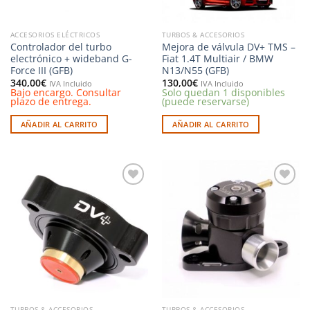
ACCESORIOS ELÉCTRICOS
TURBOS & ACCESORIOS
Controlador del turbo
Mejora de válvula DV+ TMS –
electrónico + wideband G-
Fiat 1.4T Multiair / BMW
Force III (GFB)
N13/N55 (GFB)
340,00
€
130,00
€
IVA Incluido
IVA Incluido
Bajo encargo. Consultar
Solo quedan 1 disponibles
plazo de entrega.
(puede reservarse)
AÑADIR AL CARRITO
AÑADIR AL CARRITO
Añadir
Añadir
a la
a la
lista de
lista de
deseos
deseos
TURBOS & ACCESORIOS
TURBOS & ACCESORIOS