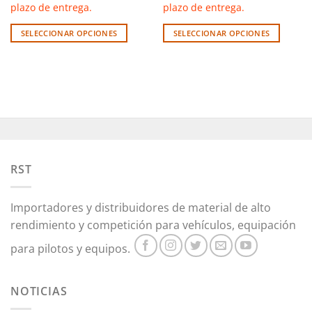
plazo de entrega.
plazo de entrega.
SELECCIONAR OPCIONES
SELECCIONAR OPCIONES
Este
Este
producto
producto
tiene
tiene
múltiples
múltiples
variantes.
variantes.
Las
Las
opciones
opciones
se
se
pueden
pueden
RST
elegir
elegir
en
en
Importadores y distribuidores de material de alto
la
la
rendimiento y competición para vehículos, equipación
página
página
de
de
para pilotos y equipos.
producto
producto
NOTICIAS