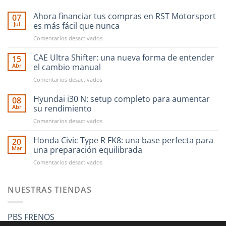
Ahora financiar tus compras en RST Motorsport
07
Jul
es más fácil que nunca
en
Comentarios desactivados
Ahora
financiar
CAE Ultra Shifter: una nueva forma de entender
15
tus
Abr
el cambio manual
compras
en
Comentarios desactivados
en
CAE
RST
Ultra
Hyundai i30 N: setup completo para aumentar
Motorsport
08
Shifter:
es
Abr
su rendimiento
una
más
en
Comentarios desactivados
nueva
fácil
Hyundai
forma
que
i30
Honda Civic Type R FK8: una base perfecta para
de
20
nunca
N:
entender
Mar
una preparación equilibrada
setup
el
en
Comentarios desactivados
completo
cambio
Honda
para
manual
Civic
aumentar
Type
NUESTRAS TIENDAS
su
R
rendimiento
FK8:
una
PBS FRENOS
base