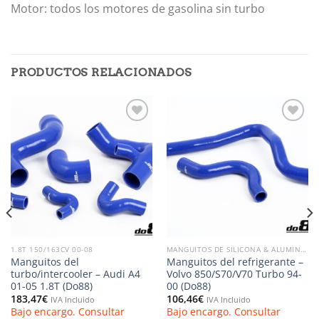
Motor: todos los motores de gasolina sin turbo
PRODUCTOS RELACIONADOS
Añadir
Añadir
a la
a la
lista de
lista de
deseos
deseos
1.8T 150/163CV 00-08
MANGUITOS DE SILICONA & ALUMINIO
Manguitos del
Manguitos del refrigerante –
turbo/intercooler – Audi A4
Volvo 850/S70/V70 Turbo 94-
01-05 1.8T (Do88)
00 (Do88)
183,47
€
106,46
€
IVA Incluido
IVA Incluido
Bajo encargo. Consultar
Bajo encargo. Consultar