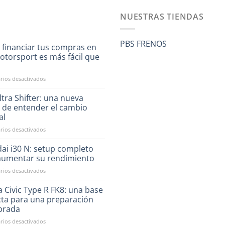
NUESTRAS TIENDAS
PBS FRENOS
 financiar tus compras en
otorsport es más fácil que
a
en
ios desactivados
Ahora
financiar
tra Shifter: una nueva
tus
 de entender el cambio
compras
al
en
en
ios desactivados
RST
CAE
Motorsport
Ultra
es
ai i30 N: setup completo
Shifter:
más
aumentar su rendimiento
una
fácil
en
ios desactivados
nueva
que
Hyundai
forma
nunca
i30
 Civic Type R FK8: una base
de
N:
entender
cta para una preparación
setup
el
ibrada
completo
cambio
en
ios desactivados
para
manual