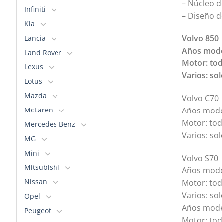
– Núcleo d
Infiniti
– Diseño d
Kia
Volvo 850
Lancia
Años mode
Land Rover
Motor: tod
Lexus
Varios: so
Lotus
Mazda
Volvo C70
McLaren
Años mode
Motor: tod
Mercedes Benz
Varios: so
MG
Mini
Volvo S70
Mitsubishi
Años mode
Nissan
Motor: tod
Varios: so
Opel
Años mode
Peugeot
Motor: tod