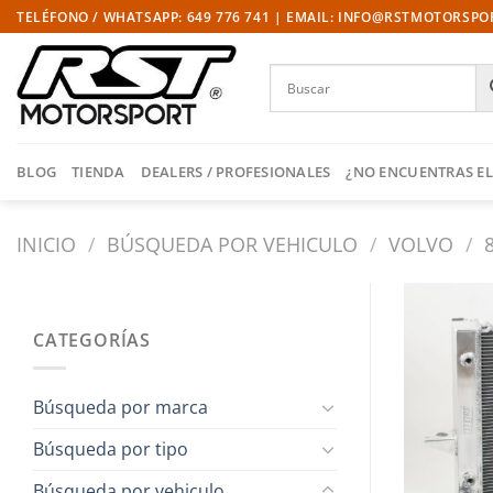
Saltar
TELÉFONO / WHATSAPP: 649 776 741 | EMAIL: INFO@RSTMOTORSP
al
contenido
BLOG
TIENDA
DEALERS / PROFESIONALES
¿NO ENCUENTRAS EL
INICIO
/
BÚSQUEDA POR VEHICULO
/
VOLVO
/
CATEGORÍAS
Búsqueda por marca
Búsqueda por tipo
Búsqueda por vehiculo