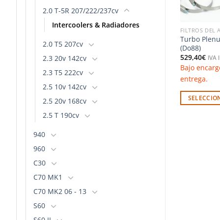
2.0 T-5R 207/222/237cv
Intercoolers & Radiadores
ADIADORES
MANGUITOS DE SILICONA & ALUMINIO
FILTROS DEL 
 de alto
Manguitos del intercooler – Audi
Turbo Plenu
2.0 T5 207cv
rsche 997.2
S4 2.7 BiTurbo (Do88)
(Do88)
345,72
€
529,40
€
2.3 20v 142cv
IVA Incluido
IVA 
Bajo encargo. Consultar plazo de
Bajo encarg
ido
2.3 T5 222cv
nsultar plazo de
entrega.
entrega.
2.5 10v 142cv
SELECCIONAR OPCIONES
SELECCIO
2.5 20v 168cv
PCIONES
Este
Este
2.5 T 190cv
producto
producto
tiene
tiene
940
múltiples
múltiples
960
variantes.
variantes.
C30
Las
Las
C70 MK1
opciones
opciones
se
se
C70 MK2 06 - 13
pueden
pueden
S60
elegir
elegir
S60 II