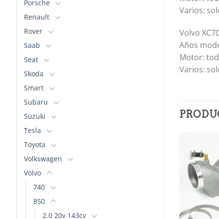
Porsche
Varios: so
Renault
Rover
Volvo XC7
Años mode
Saab
Motor: tod
Seat
Varios: so
Skoda
Smart
Subaru
PRODU
Suzuki
Tesla
Toyota
Volkswagen
Añadir
Añadir
a la
a la
Volvo
lista de
lista de
deseos
deseos
740
850
2.0 20v 143cv