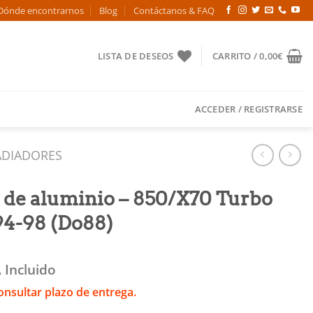
Dónde encontrarnos
Blog
Contáctanos & FAQ
LISTA DE DESEOS
CARRITO /
0,00
€
ACCEDER / REGISTRARSE
ADIADORES
 de aluminio – 850/X70 Turbo
4-98 (Do88)
 Incluido
onsultar plazo de entrega.