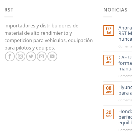
RST
NOTICIAS
Importadores y distribuidores de
Ahora
07
material de alto rendimiento y
Jul
RST M
nunc
competición para vehículos, equipación
Comentar
para pilotos y equipos.
CAE Ul
15
Abr
forma
manu
Comentar
Hyund
08
Abr
para 
Comentar
Honda
20
Mar
perfe
equil
Comentar