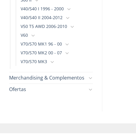
en
en
V40/S40 I 1996 - 2000
la
la
página
página
V40/S40 II 2004-2012
de
de
V50 T5 AWD 2006-2010
producto
producto
V60
V70/S70 MK1 96 - 00
V70/S70 MK2 00 - 07
V70/S70 MK3
Merchandising & Complementos
Ofertas