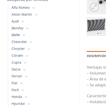
Alfa Romeo
Aston Martin
Audi
Bentley
BMW
Chevrolet
Chrysler
Citroën
DESCRIPCIÓ
Cupra
Ventajas s
Dacia
– Volumen 
Ferrari
– Área de
Fiat
– Se adapta
Ford
Característ
Honda
– Instalaci
Hyundai