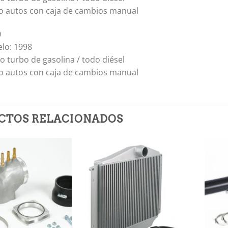
lo autos con caja de cambios manual
0
lo: 1998
o turbo de gasolina / todo diésel
lo autos con caja de cambios manual
CTOS RELACIONADOS
Añadir
Añadir
a la
a la
lista de
lista de
deseos
deseos