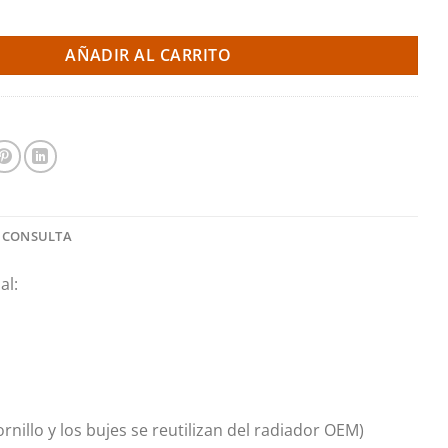
nio - 850/X70 Turbo Manual 94-98 (Do88) cantidad
AÑADIR AL CARRITO
 CONSULTA
al:
ornillo y los bujes se reutilizan del radiador OEM)