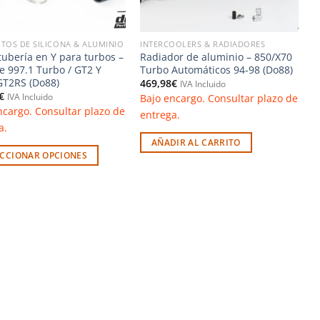
TOS DE SILICONA & ALUMINIO
INTERCOOLERS & RADIADORES
 tubería en Y para turbos –
Radiador de aluminio – 850/X70
e 997.1 Turbo / GT2 Y
Turbo Automáticos 94-98 (Do88)
GT2RS (Do88)
469,98
€
IVA Incluido
€
Bajo encargo. Consultar plazo de
IVA Incluido
ncargo. Consultar plazo de
entrega.
a.
AÑADIR AL CARRITO
ECCIONAR OPCIONES
to
les
es.
es
n