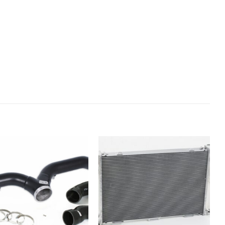
Añadir
Añadir
a la
a la
lista de
lista de
deseos
deseos