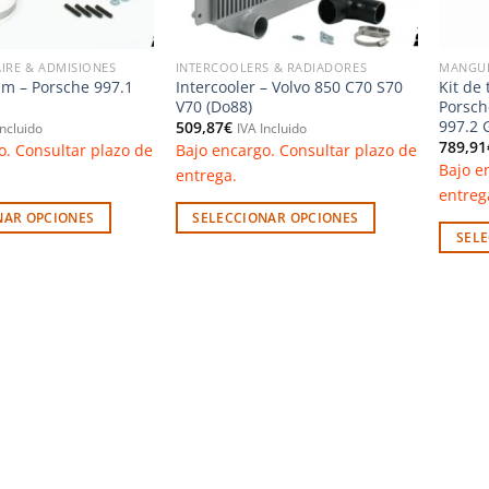
AIRE & ADMISIONES
INTERCOOLERS & RADIADORES
MANGUI
m – Porsche 997.1
Intercooler – Volvo 850 C70 S70
Kit de
V70 (Do88)
Porsch
997.2 
509,87
€
Incluido
IVA Incluido
789,91
o. Consultar plazo de
Bajo encargo. Consultar plazo de
Bajo e
entrega.
entreg
NAR OPCIONES
SELECCIONAR OPCIONES
SEL
Este
Este
producto
produc
tiene
tiene
múltiples
múltip
variantes.
variant
Las
Las
opciones
opcion
se
se
pueden
puede
elegir