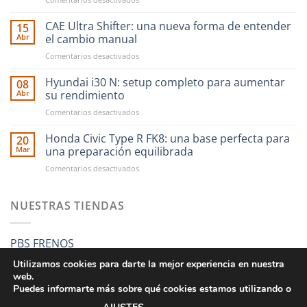
Ahora
financiar
CAE Ultra Shifter: una nueva forma de entender
15
tus
Abr
el cambio manual
compras
en
Comentarios desactivados
en
CAE
RST
Ultra
Hyundai i30 N: setup completo para aumentar
Motorsport
08
Shifter:
es
Abr
su rendimiento
una
más
en
Comentarios desactivados
nueva
fácil
Hyundai
forma
que
i30
Honda Civic Type R FK8: una base perfecta para
de
20
nunca
N:
entender
Mar
una preparación equilibrada
setup
el
en
Comentarios desactivados
completo
cambio
Honda
para
manual
Civic
aumentar
Type
NUESTRAS TIENDAS
su
R
rendimiento
FK8:
una
PBS FRENOS
base
perfecta
Utilizamos cookies para darte la mejor experiencia en nuestra
para
web.
una
Puedes informarte más sobre qué cookies estamos utilizando o
preparación