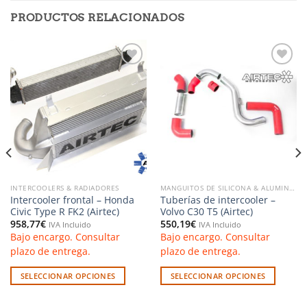
PRODUCTOS RELACIONADOS
Añadir
Añadir
a la
a la
lista de
lista de
deseos
deseos
INTERCOOLERS & RADIADORES
MANGUITOS DE SILICONA & ALUMINIO
Intercooler frontal – Honda
Tuberías de intercooler –
Civic Type R FK2 (Airtec)
Volvo C30 T5 (Airtec)
958,77
€
550,19
€
IVA Incluido
IVA Incluido
Bajo encargo. Consultar
Bajo encargo. Consultar
plazo de entrega.
plazo de entrega.
SELECCIONAR OPCIONES
SELECCIONAR OPCIONES
Este
Este
producto
producto