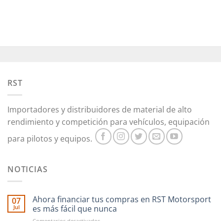
tiene
tiene
múltiples
múltiples
variantes.
variantes.
Las
Las
opciones
opciones
se
se
pueden
pueden
RST
elegir
elegir
en
en
la
la
Importadores y distribuidores de material de alto
página
página
rendimiento y competición para vehículos, equipación
de
de
producto
producto
para pilotos y equipos.
NOTICIAS
Ahora financiar tus compras en RST Motorsport
07
Jul
es más fácil que nunca
en
Comentarios desactivados