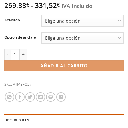
Rango
269,88
-
331,52
€
€
IVA Incluido
de
precios:
Acabado
desde
269,88€
Opción de anclaje
hasta
331,52€
Decantador de aceite vers. Grupo A - Ford Cosworth (Airtec) ca
AÑADIR AL CARRITO
SKU:
ATMSFO27
DESCRIPCIÓN