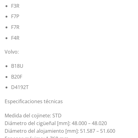
F3R
F7P
F7R
F4R
Volvo:
B18U
B20F
D4192T
Especificaciones técnicas
Medida del cojinete: STD
Diámetro del cigüeñal [mm]: 48.000 – 48.020
Diámetro del alojamiento [mm]: 51.587 – 51.600