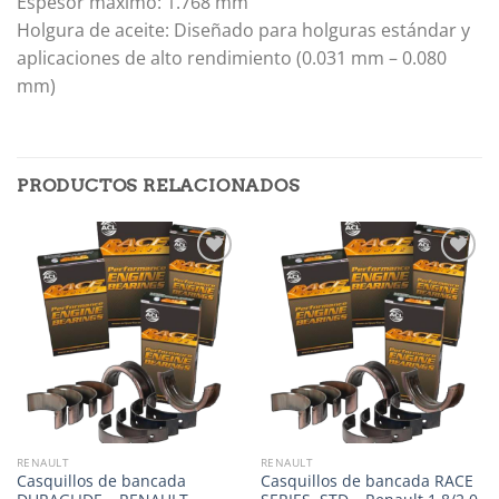
Espesor máximo: 1.768 mm
Holgura de aceite: Diseñado para holguras estándar y
aplicaciones de alto rendimiento (0.031 mm – 0.080
mm)
PRODUCTOS RELACIONADOS
Añadir
Añadir
a la
a la
lista de
lista de
deseos
deseos
RENAULT
RENAULT
Casquillos de bancada
Casquillos de bancada RACE