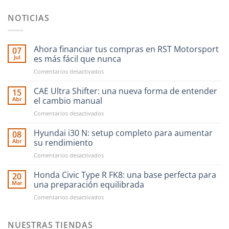
NOTICIAS
Ahora financiar tus compras en RST Motorsport
07
Jul
es más fácil que nunca
en
Comentarios desactivados
Ahora
financiar
CAE Ultra Shifter: una nueva forma de entender
15
tus
Abr
el cambio manual
compras
en
Comentarios desactivados
en
CAE
RST
Ultra
Hyundai i30 N: setup completo para aumentar
Motorsport
08
Shifter:
es
Abr
su rendimiento
una
más
en
Comentarios desactivados
nueva
fácil
Hyundai
forma
que
i30
Honda Civic Type R FK8: una base perfecta para
de
20
nunca
N:
entender
Mar
una preparación equilibrada
setup
el
en
Comentarios desactivados
completo
cambio
Honda
para
manual
Civic
aumentar
Type
NUESTRAS TIENDAS
su