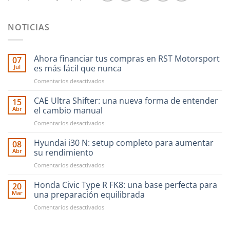
NOTICIAS
Ahora financiar tus compras en RST Motorsport
07
Jul
es más fácil que nunca
en
Comentarios desactivados
Ahora
financiar
CAE Ultra Shifter: una nueva forma de entender
15
tus
Abr
el cambio manual
compras
en
Comentarios desactivados
en
CAE
RST
Ultra
Hyundai i30 N: setup completo para aumentar
Motorsport
08
Shifter:
es
Abr
su rendimiento
una
más
en
Comentarios desactivados
nueva
fácil
Hyundai
forma
que
i30
Honda Civic Type R FK8: una base perfecta para
de
20
nunca
N:
entender
Mar
una preparación equilibrada
setup
el
en
Comentarios desactivados
completo
cambio
Honda
para
manual
Civic
aumentar