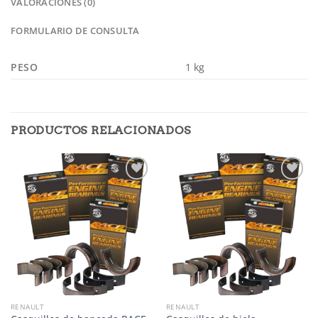
VALORACIONES (0)
FORMULARIO DE CONSULTA
PESO
1 kg
PRODUCTOS RELACIONADOS
Añadir
Añadir
a la
a la
lista de
lista de
deseos
deseos
RENAULT
RENAULT