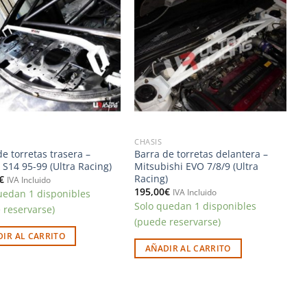
Añadir
Añadir
a la
a la
lista de
lista de
deseos
deseos
CHASIS
de torretas trasera –
Barra de torretas delantera –
 S14 95-99 (Ultra Racing)
Mitsubishi EVO 7/8/9 (Ultra
Racing)
€
IVA Incluido
195,00
€
uedan 1 disponibles
IVA Incluido
Solo quedan 1 disponibles
 reservarse)
(puede reservarse)
IR AL CARRITO
AÑADIR AL CARRITO