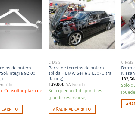
Añadir
Añadir
a la
a la
lista de
lista de
deseos
deseos
CHASIS
CHASIS
retas delantera –
Barra de torretas delantera
Barra 
/Sol/Integra 92-00
sólida – BMW Serie 3 E30 (Ultra
Nissan
g)
Racing)
182,50
139,00
€
Solo q
Incluido
IVA Incluido
o. Consultar plazo de
Solo quedan 1 disponibles
(puede
(puede reservarse)
AÑAD
L CARRITO
AÑADIR AL CARRITO