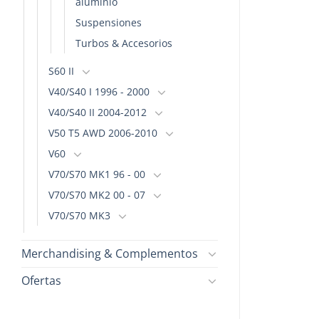
aluminio
Suspensiones
Turbos & Accesorios
S60 II
V40/S40 I 1996 - 2000
V40/S40 II 2004-2012
V50 T5 AWD 2006-2010
V60
V70/S70 MK1 96 - 00
V70/S70 MK2 00 - 07
V70/S70 MK3
Merchandising & Complementos
Ofertas