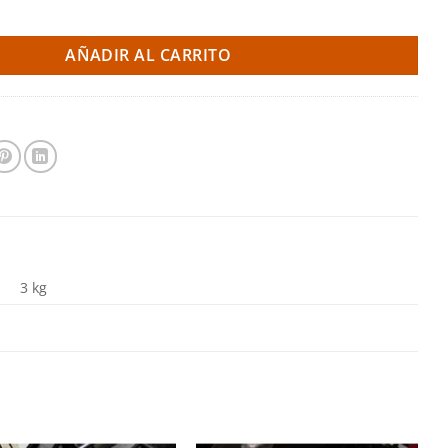
ora trasera 22mm - Volvo S60R 4WD (Ultra Racing) cantidad
AÑADIR AL CARRITO
3 kg