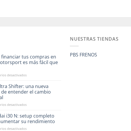
NUESTRAS TIENDAS
PBS FRENOS
 financiar tus compras en
otorsport es más fácil que
a
en
ios desactivados
Ahora
financiar
tra Shifter: una nueva
tus
 de entender el cambio
compras
al
en
en
ios desactivados
RST
CAE
Motorsport
Ultra
es
ai i30 N: setup completo
Shifter:
más
aumentar su rendimiento
una
fácil
en
ios desactivados
nueva
que