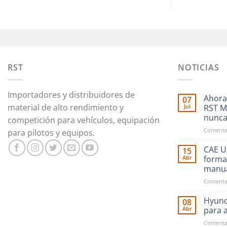
RST
NOTICIAS
Importadores y distribuidores de
Ahora
07
material de alto rendimiento y
Jul
RST M
nunc
competición para vehículos, equipación
Comentar
para pilotos y equipos.
CAE Ul
15
Abr
forma
manu
Comentar
Hyund
08
Abr
para 
Comentar