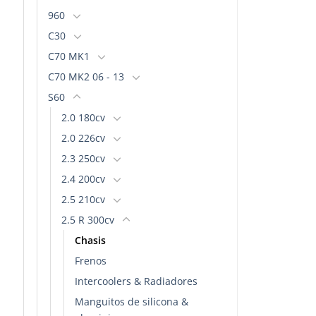
960
C30
C70 MK1
C70 MK2 06 - 13
S60
2.0 180cv
2.0 226cv
2.3 250cv
2.4 200cv
2.5 210cv
2.5 R 300cv
Chasis
Frenos
Intercoolers & Radiadores
Manguitos de silicona &