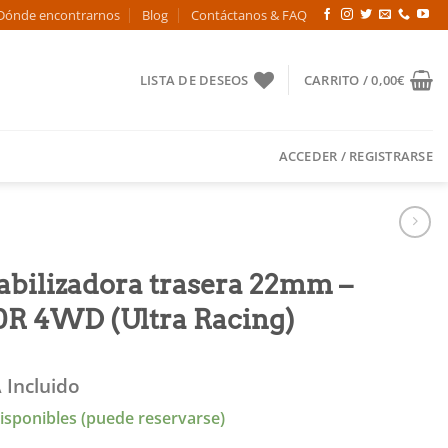
Dónde encontrarnos
Blog
Contáctanos & FAQ
LISTA DE DESEOS
CARRITO /
0,00
€
ACCEDER / REGISTRARSE
tabilizadora trasera 22mm –
0R 4WD (Ultra Racing)
 Incluido
isponibles (puede reservarse)