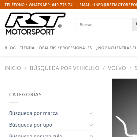
Saltar
TELÉFONO / WHATSAPP: 649 776 741 | EMAIL: INFO@RSTMOTORSP
al
contenido
BLOG
TIENDA
DEALERS / PROFESIONALES
¿NO ENCUENTRAS EL
INICIO
/
BÚSQUEDA POR VEHICULO
/
VOLVO
/
CATEGORÍAS
Búsqueda por marca
Búsqueda por tipo
Búsqueda por vehiculo