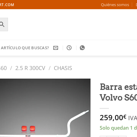
Quiénes somos
ORT.COM
 ARTÍCULO QUE BUSCAS?
S60
/
2.5 R 300CV
/
CHASIS
Barra es
Volvo S6
Añadir
a la
lista
259,00
€
de
IVA
deseos
Solo quedan 1 d