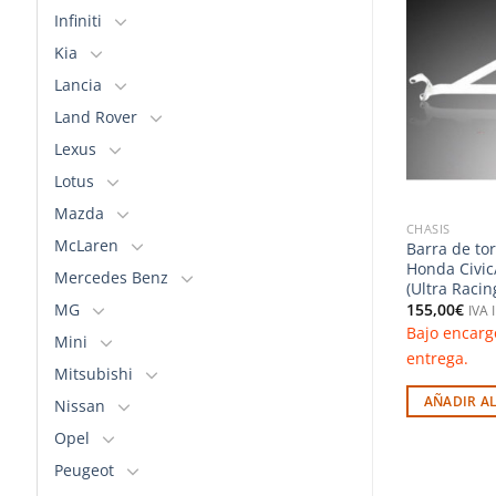
Infiniti
Añadir
Añadir
a la
a la
Kia
lista de
lista de
deseos
deseos
Lancia
Land Rover
Lexus
Lotus
Mazda
CHASIS
CHASIS
McLaren
razo trasero de
Barra de torretas delantera – VW
Barra de tor
uje – Volvo S60
Golf 7 2.0TDI/GTI/R (Ultra Racing)
Honda Civic
Mercedes Benz
(Ultra Racin
172,50
€
IVA Incluido
MG
155,00
€
Bajo encargo. Consultar plazo de
IVA 
nsultar plazo de
Bajo encarg
entrega.
Mini
entrega.
Mitsubishi
AÑADIR AL CARRITO
RITO
AÑADIR A
Nissan
Opel
Peugeot