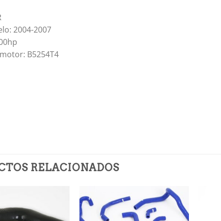
R
lo: 2004-2007
300hp
 motor: B5254T4
CTOS RELACIONADOS
Añadir
Añadir
a la
a la