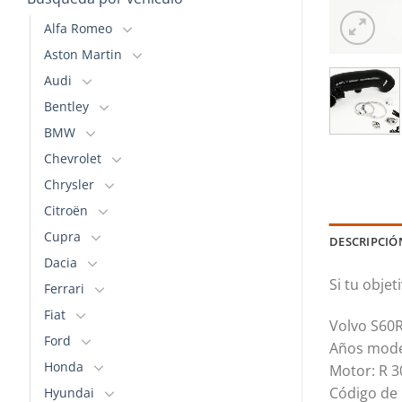
Alfa Romeo
Aston Martin
Audi
Bentley
BMW
Chevrolet
Chrysler
Citroën
Cupra
DESCRIPCIÓ
Dacia
Si tu obje
Ferrari
Fiat
Volvo S60
Ford
Años mode
Honda
Motor: R 
Código de
Hyundai