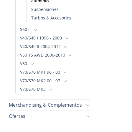
aluminio
Suspensiones
Turbos & Accesorios
S60 II
V40/S40 I 1996 - 2000
V40/S40 II 2004-2012
V50 T5 AWD 2006-2010
V60
V70/S70 MK1 96 - 00
V70/S70 MK2 00 - 07
V70/S70 MK3
Merchandising & Complementos
Ofertas