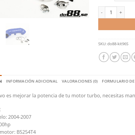
Manguito de admis
SKU:
do88-kit96S
N
INFORMACIÓN ADICIONAL
VALORACIONES (0)
FORMULARIO DE
tivo es mejorar la potencia de tu motor turbo, necesitas ma
R
lo: 2004-2007
300hp
 motor: B5254T4