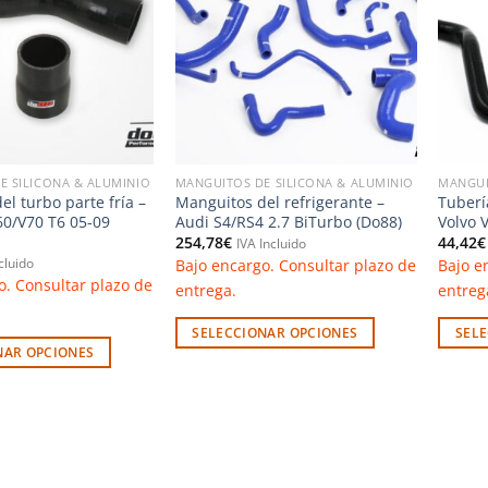
lista de
lista de
deseos
deseos
E SILICONA & ALUMINIO
MANGUITOS DE SILICONA & ALUMINIO
MANGUI
l turbo parte fría –
Manguitos del refrigerante –
Tuberí
60/V70 T6 05-09
Audi S4/RS4 2.7 BiTurbo (Do88)
Volvo 
254,78
€
44,42
€
IVA Incluido
Bajo encargo. Consultar plazo de
Bajo e
cluido
o. Consultar plazo de
entrega.
entreg
SELECCIONAR OPCIONES
SEL
NAR OPCIONES
Este
Este
producto
produc
tiene
tiene
múltiples
múltip
variantes.
variant
Las
Las