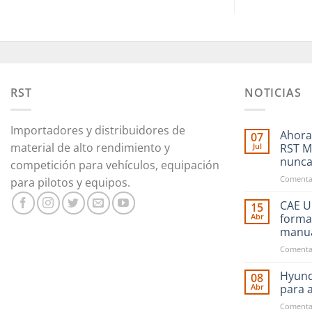
RST
NOTICIAS
Importadores y distribuidores de
Ahora
07
material de alto rendimiento y
Jul
RST M
nunc
competición para vehículos, equipación
Comentar
para pilotos y equipos.
CAE Ul
15
Abr
forma
manu
Comentar
Hyund
08
Abr
para 
Comentar