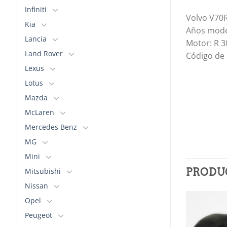
Infiniti
Volvo V70
Kia
Años mode
Lancia
Motor: R 
Land Rover
Código de
Lexus
Lotus
Mazda
McLaren
Mercedes Benz
MG
Mini
Mitsubishi
PRODU
Nissan
Opel
Peugeot
Añadir
Añadir
a la
a la