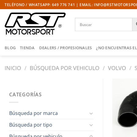
Saltar
TELÉFONO / WHATSAPP: 649 776 741 | EMAIL: INFO@RSTMOTORSP
al
contenido
BLOG
TIENDA
DEALERS / PROFESIONALES
¿NO ENCUENTRAS EL
INICIO
/
BÚSQUEDA POR VEHICULO
/
VOLVO
/
CATEGORÍAS
Búsqueda por marca
Búsqueda por tipo
Búsqueda por vehiculo