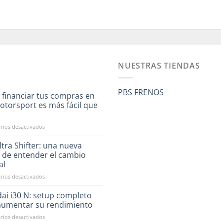
NUESTRAS TIENDAS
PBS FRENOS
 financiar tus compras en
otorsport es más fácil que
a
en
ios desactivados
Ahora
financiar
tra Shifter: una nueva
tus
 de entender el cambio
compras
al
en
en
ios desactivados
RST
CAE
Motorsport
Ultra
es
ai i30 N: setup completo
Shifter:
más
aumentar su rendimiento
una
fácil
en
ios desactivados
nueva
que