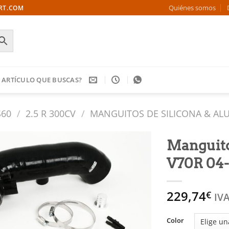
Quiénes somos
ORT.COM
 ARTÍCULO QUE BUSCAS?
S60
/
2.5 R 300CV
/
MANGUITOS DE SILICONA & AL
Manguito
V70R 04-
Añadir
a la
lista
229,74
€
de
IVA
deseos
Color