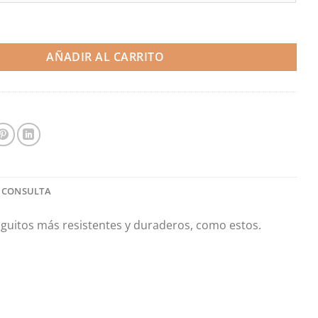
ión - Volvo S60R V70R 04-07 (Do88) cantidad
AÑADIR AL CARRITO
 CONSULTA
nguitos más resistentes y duraderos, como estos.