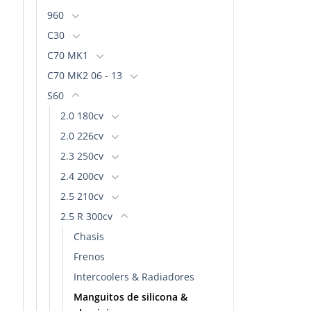
Las
opciones
960
opciones
se
C30
se
pueden
C70 MK1
pueden
elegir
elegir
C70 MK2 06 - 13
en
en
la
S60
la
página
2.0 180cv
página
de
2.0 226cv
de
producto
producto
2.3 250cv
2.4 200cv
2.5 210cv
2.5 R 300cv
Chasis
Frenos
Intercoolers & Radiadores
Manguitos de silicona &