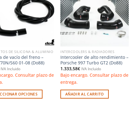
lista de
lista de
deseos
deseos
TOS DE SILICONA & ALUMINIO
INTERCOOLERS & RADIADORES
a de vacío del freno –
Intercooler de alto rendimiento –
V70N/S60 01-08 (Do88)
Porsche 997 Turbo GT2 (Do88)
1.333,58
€
IVA Incluido
IVA Incluido
ncargo. Consultar plazo de
Bajo encargo. Consultar plazo de
a.
entrega.
ECCIONAR OPCIONES
AÑADIR AL CARRITO
to
les
es.