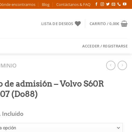
Dónde encontrarnos
Blog
Contáctanos & FAQ
LISTA DE DESEOS
CARRITO /
0,00
€
ACCEDER / REGISTRARSE
UMINIO
 de admisión – Volvo S60R
07 (Do88)
 Incluido