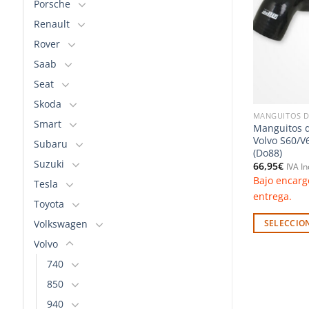
Porsche
lista de
lista de
deseos
deseos
Renault
Rover
Saab
Seat
Skoda
CONA & ALUMINIO
MANGUITOS DE SILICONA & ALUMINIO
MANGUITOS D
Smart
frigerante
Manguitos de vacío – Audi RS6
Manguitos de
– Volvo
C5 (Do88)
Volvo S60/V
Subaru
Do88)
(Do88)
230,42
€
IVA Incluido
Suzuki
66,95
€
Bajo encargo. Consultar plazo de
IVA In
nsultar plazo de
Bajo encarg
Tesla
entrega.
entrega.
Toyota
SELECCIONAR OPCIONES
Volkswagen
PCIONES
SELECCIO
Este
Este
Volvo
producto
producto
tiene
740
tiene
múltiples
850
múltiples
variantes.
940
variantes.
Las