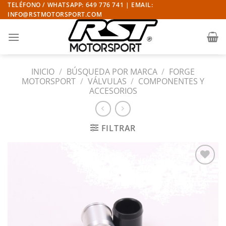
Saltar
TELÉFONO / WHATSAPP: 649 776 741 | EMAIL:
INFO@RSTMOTORSPORT.COM
al
contenido
INICIO
/
BÚSQUEDA POR MARCA
/
FORGE
MOTORSPORT
/
VÁLVULAS
/
COMPONENTES Y
ACCESORIOS
FILTRAR
Añadir
a la
lista
de
deseos