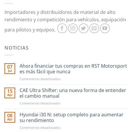
en
la
Importadores y distribuidores de material de alto
página
rendimiento y competición para vehículos, equipación
de
producto
para pilotos y equipos.
NOTICIAS
Ahora financiar tus compras en RST Motorsport
07
Jul
es más fácil que nunca
en
Comentarios desactivados
Ahora
financiar
CAE Ultra Shifter: una nueva forma de entender
15
tus
Abr
el cambio manual
compras
en
Comentarios desactivados
en
CAE
RST
Ultra
Hyundai i30 N: setup completo para aumentar
Motorsport
08
Shifter:
es
Abr
su rendimiento
una
más
en
Comentarios desactivados
nueva
fácil
Hyundai