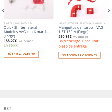
2.0TDI 140/170CV 08<
MANGUITOS DE SILICONA & ALUMINIO
Quick Shifter lateral –
Manguitos del turbo – VAG
Modelos VAG con 6 marchas
1.8T 180cv (Forge)
(Forge)
260,86
€
IVA Incluido
133,27
€
Bajo encargo. Consultar
IVA Incluido
En stock
plazo de entrega.
AÑADIR AL CARRITO
SELECCIONAR OPCIONES
Este
producto
tiene
múltiples
variantes.
Las
opciones
se
pueden
RST
elegir