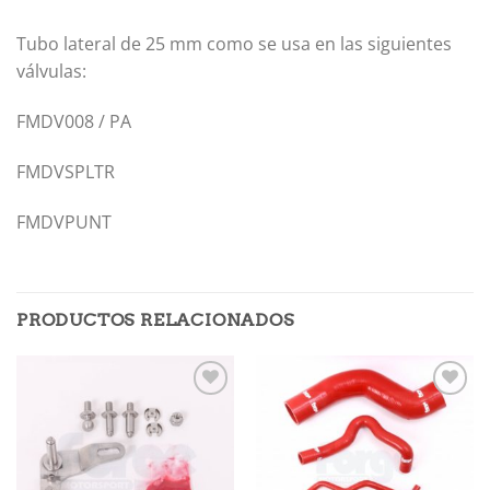
Tubo lateral de 25 mm como se usa en las siguientes
válvulas:
FMDV008 / PA
FMDVSPLTR
FMDVPUNT
PRODUCTOS RELACIONADOS
Añadir
Añadir
a la
a la
lista de
lista de
deseos
deseos