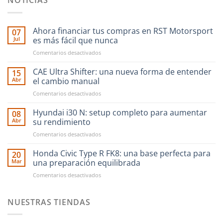
NOTICIAS
Ahora financiar tus compras en RST Motorsport
07
Jul
es más fácil que nunca
en
Comentarios desactivados
Ahora
financiar
CAE Ultra Shifter: una nueva forma de entender
15
tus
Abr
el cambio manual
compras
en
Comentarios desactivados
en
CAE
RST
Ultra
Hyundai i30 N: setup completo para aumentar
Motorsport
08
Shifter:
es
Abr
su rendimiento
una
más
en
Comentarios desactivados
nueva
fácil
Hyundai
forma
que
i30
Honda Civic Type R FK8: una base perfecta para
de
20
nunca
N:
entender
Mar
una preparación equilibrada
setup
el
en
Comentarios desactivados
completo
cambio
Honda
para
manual
Civic
aumentar
Type
NUESTRAS TIENDAS
su
R
rendimiento
FK8: