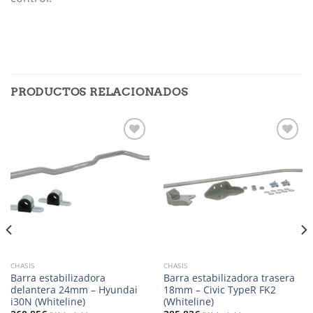
PRODUCTOS RELACIONADOS
Añadir
Añadir
a la
a la
lista de
lista de
deseos
deseos
CHASIS
CHASIS
Barra estabilizadora
Barra estabilizadora trasera
delantera 24mm – Hyundai
18mm – Civic TypeR FK2
i30N (Whiteline)
(Whiteline)