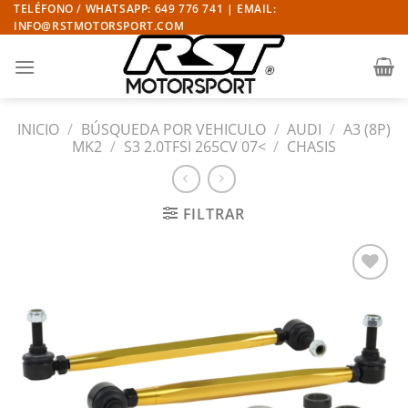
Saltar
TELÉFONO / WHATSAPP: 649 776 741 | EMAIL:
INFO@RSTMOTORSPORT.COM
al
contenido
INICIO
/
BÚSQUEDA POR VEHICULO
/
AUDI
/
A3 (8P)
MK2
/
S3 2.0TFSI 265CV 07<
/
CHASIS
FILTRAR
Añadir
a la
lista
de
deseos