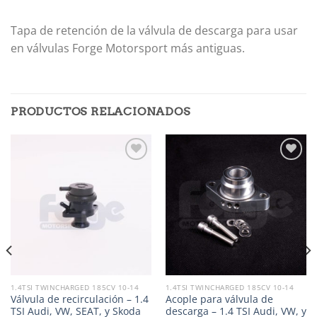
Tapa de retención de la válvula de descarga para usar
en válvulas Forge Motorsport más antiguas.
PRODUCTOS RELACIONADOS
Añadir
Añadir
a la
a la
lista de
lista de
deseos
deseos
1.4TSI TWINCHARGED 185CV 10-14
1.4TSI TWINCHARGED 185CV 10-14
Válvula de recirculación – 1.4
Acople para válvula de
TSI Audi, VW, SEAT, y Skoda
descarga – 1.4 TSI Audi, VW, y