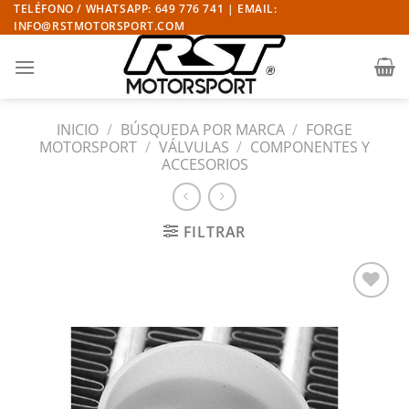
Saltar
TELÉFONO / WHATSAPP: 649 776 741 | EMAIL:
INFO@RSTMOTORSPORT.COM
al
contenido
INICIO
/
BÚSQUEDA POR MARCA
/
FORGE
MOTORSPORT
/
VÁLVULAS
/
COMPONENTES Y
ACCESORIOS
FILTRAR
Añadir
a la
lista
de
deseos