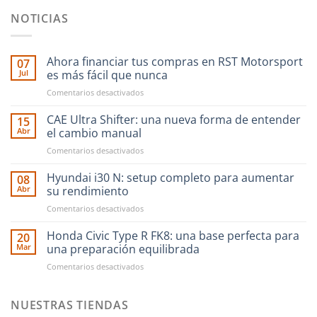
NOTICIAS
Ahora financiar tus compras en RST Motorsport
07
Jul
es más fácil que nunca
en
Comentarios desactivados
Ahora
financiar
CAE Ultra Shifter: una nueva forma de entender
15
tus
Abr
el cambio manual
compras
en
Comentarios desactivados
en
CAE
RST
Ultra
Hyundai i30 N: setup completo para aumentar
Motorsport
08
Shifter:
es
Abr
su rendimiento
una
más
en
Comentarios desactivados
nueva
fácil
Hyundai
forma
que
i30
Honda Civic Type R FK8: una base perfecta para
de
20
nunca
N:
entender
Mar
una preparación equilibrada
setup
el
en
Comentarios desactivados
completo
cambio
Honda
para
manual
Civic
aumentar
Type
NUESTRAS TIENDAS
su
R
rendimiento