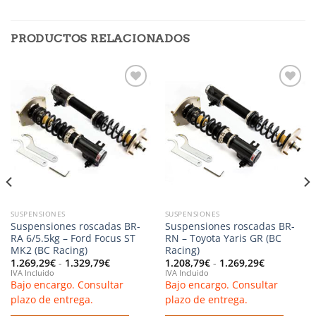
PRODUCTOS RELACIONADOS
Añadir
Añadir
a la
a la
lista de
lista de
deseos
deseos
SUSPENSIONES
SUSPENSIONES
Suspensiones roscadas BR-
Suspensiones roscadas BR-
RA 6/5.5kg – Ford Focus ST
RN – Toyota Yaris GR (BC
MK2 (BC Racing)
Racing)
Rango
Rango
1.269,29
€
-
1.329,79
€
1.208,79
€
-
1.269,29
€
de
de
IVA Incluido
IVA Incluido
precios:
precios:
Bajo encargo. Consultar
Bajo encargo. Consultar
desde
desde
1.269,29€
1.208,79€
plazo de entrega.
plazo de entrega.
hasta
hasta