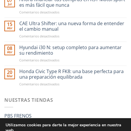
07
Jul
es más fácil que nunca
en
Comentarios desactivados
Ahora
financiar
CAE Ultra Shifter: una nueva forma de entender
15
tus
Abr
el cambio manual
compras
en
Comentarios desactivados
en
CAE
RST
Ultra
Hyundai i30 N: setup completo para aumentar
Motorsport
08
Shifter:
es
Abr
su rendimiento
una
más
en
Comentarios desactivados
nueva
fácil
Hyundai
forma
que
i30
Honda Civic Type R FK8: una base perfecta para
de
20
nunca
N:
entender
Mar
una preparación equilibrada
setup
el
en
Comentarios desactivados
completo
cambio
Honda
para
manual
Civic
aumentar
Type
NUESTRAS TIENDAS
su
R
rendimiento
FK8:
una
PBS FRENOS
base
perfecta
Utilizamos cookies para darte la mejor experiencia en nuestra
para
web.