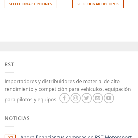
1.329,79€
1.269,29€
SELECCIONAR OPCIONES
SELECCIONAR OPCIONES
Este
Este
producto
producto
tiene
tiene
múltiples
múltiples
variantes.
variantes.
Las
Las
opciones
opciones
se
se
pueden
pueden
RST
elegir
elegir
en
en
Importadores y distribuidores de material de alto
la
la
rendimiento y competición para vehículos, equipación
página
página
de
de
para pilotos y equipos.
producto
producto
NOTICIAS
Ahora financiar tus compras en RST Motorsport