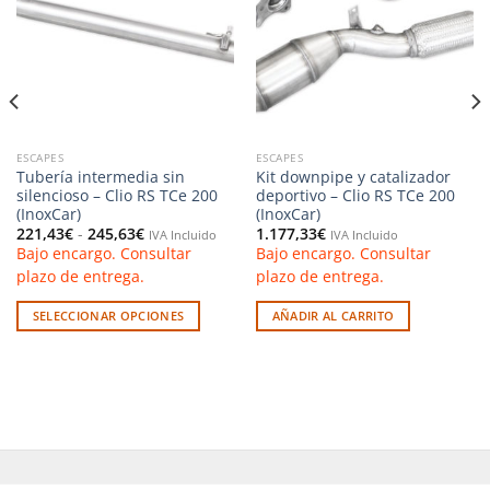
lista de
lista de
deseos
deseos
ESCAPES
ESCAPES
Tubería intermedia sin
Kit downpipe y catalizador
silencioso – Clio RS TCe 200
deportivo – Clio RS TCe 200
(InoxCar)
(InoxCar)
Rango
221,43
€
-
245,63
€
1.177,33
€
IVA Incluido
IVA Incluido
de
Bajo encargo. Consultar
Bajo encargo. Consultar
precios:
desde
plazo de entrega.
plazo de entrega.
221,43€
hasta
245,63€
SELECCIONAR OPCIONES
AÑADIR AL CARRITO
Este
producto
tiene
múltiples
variantes.
Las
opciones