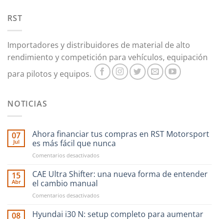
se
pueden
RST
elegir
en
Importadores y distribuidores de material de alto
la
rendimiento y competición para vehículos, equipación
página
de
para pilotos y equipos.
producto
NOTICIAS
Ahora financiar tus compras en RST Motorsport
07
Jul
es más fácil que nunca
en
Comentarios desactivados
Ahora
financiar
CAE Ultra Shifter: una nueva forma de entender
15
tus
Abr
el cambio manual
compras
en
Comentarios desactivados
en
CAE
RST
Ultra
Hyundai i30 N: setup completo para aumentar
Motorsport
08