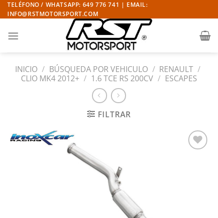
Saltar
TELÉFONO / WHATSAPP: 649 776 741 | EMAIL:
INFO@RSTMOTORSPORT.COM
al
contenido
INICIO
/
BÚSQUEDA POR VEHICULO
/
RENAULT
/
CLIO MK4 2012+
/
1.6 TCE RS 200CV
/
ESCAPES
FILTRAR
Añadir
a la
lista
de
deseos