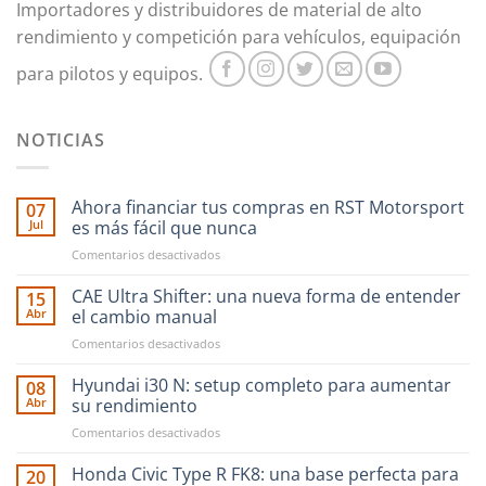
Importadores y distribuidores de material de alto
rendimiento y competición para vehículos, equipación
para pilotos y equipos.
NOTICIAS
Ahora financiar tus compras en RST Motorsport
07
Jul
es más fácil que nunca
en
Comentarios desactivados
Ahora
financiar
CAE Ultra Shifter: una nueva forma de entender
15
tus
Abr
el cambio manual
compras
en
Comentarios desactivados
en
CAE
RST
Ultra
Hyundai i30 N: setup completo para aumentar
Motorsport
08
Shifter:
es
Abr
su rendimiento
una
más
en
Comentarios desactivados
nueva
fácil
Hyundai
forma
que
i30
Honda Civic Type R FK8: una base perfecta para
de
20
nunca