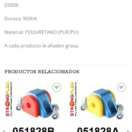
D0506
Dureza: 90ShA
Material: POLIURETANO (PUR/PU)
A cada producto le añaden grasa.
PRODUCTOS RELACIONADOS
Añadir
Añadir
a la
a la
lista de
lista de
deseos
deseos