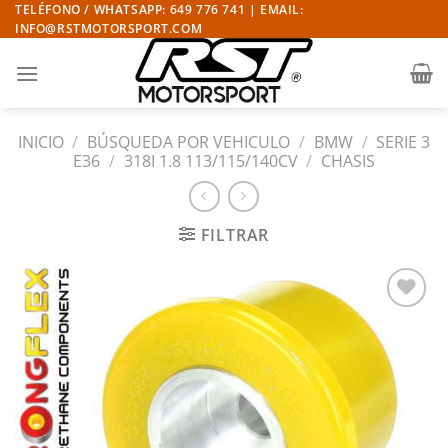
Saltar
TELÉFONO / WHATSAPP: 649 776 741 | EMAIL:
INFO@RSTMOTORSPORT.COM
al
contenido
INICIO
/
BÚSQUEDA POR VEHICULO
/
BMW
/
SERIE 3
E36
/
318I 1.8 113/115/140CV
/
CHASIS
FILTRAR
Añadir
a la
lista
de
deseos