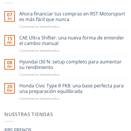
Ahora financiar tus compras en RST Motorsport
07
Jul
es más fácil que nunca
en
Comentarios desactivados
Ahora
financiar
CAE Ultra Shifter: una nueva forma de entender
15
tus
Abr
el cambio manual
compras
en
Comentarios desactivados
en
CAE
RST
Ultra
Hyundai i30 N: setup completo para aumentar
Motorsport
08
Shifter:
es
Abr
su rendimiento
una
más
en
Comentarios desactivados
nueva
fácil
Hyundai
forma
que
i30
Honda Civic Type R FK8: una base perfecta para
de
20
nunca
N:
entender
Mar
una preparación equilibrada
setup
el
en
Comentarios desactivados
completo
cambio
Honda
para
manual
Civic
aumentar
Type
NUESTRAS TIENDAS
su
R
rendimiento
FK8:
una
PBS FRENOS