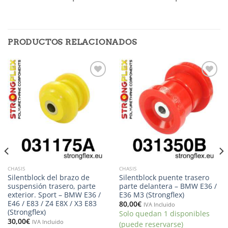
PRODUCTOS RELACIONADOS
Añadir
Añadir
a la
a la
lista de
lista de
deseos
deseos
CHASIS
CHASIS
Silentblock del brazo de
Silentblock puente trasero
suspensión trasero, parte
parte delantera – BMW E36 /
exterior. Sport – BMW E36 /
E36 M3 (Strongflex)
E46 / E83 / Z4 E8X / X3 E83
80,00
€
IVA Incluido
(Strongflex)
Solo quedan 1 disponibles
30,00
€
IVA Incluido
(puede reservarse)