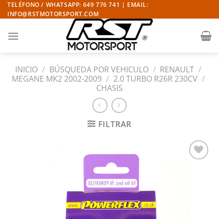
Saltar
TELÉFONO / WHATSAPP: 649 776 741 | EMAIL:
INFO@RSTMOTORSPORT.COM
al
contenido
INICIO
/
BÚSQUEDA POR VEHICULO
/
RENAULT
/
MEGANE MK2 2002-2009
/
2.0 TURBO R26R 230CV
/
CHASIS
FILTRAR
Añadir
a la
lista
de
deseos