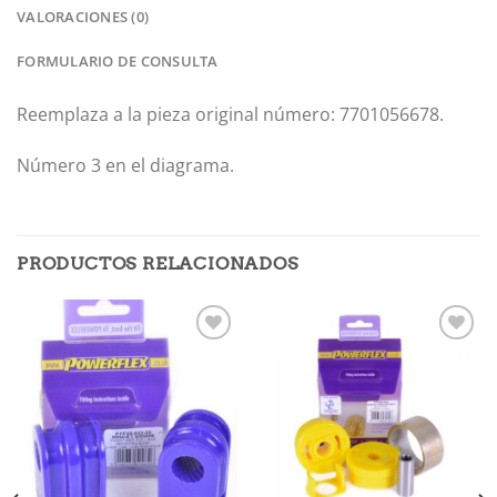
VALORACIONES (0)
FORMULARIO DE CONSULTA
Reemplaza a la pieza original número: 7701056678.
Número 3 en el diagrama.
PRODUCTOS RELACIONADOS
Añadir
Añadir
a la
a la
lista de
lista de
deseos
deseos