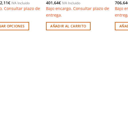
Rango
2,11
€
401,64
€
706,64
IVA Incluido
IVA Incluido
de
o. Consultar plazo de
Bajo encargo. Consultar plazo de
Bajo e
precios:
desde
entrega.
entreg
299,96€
hasta
352,11€
NAR OPCIONES
AÑADIR AL CARRITO
AÑAD