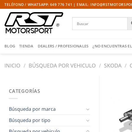
Saltar
TELÉFONO / WHATSAPP: 649 776 741 | EMAIL: INFO@RSTMOTORSP
al
contenido
BLOG
TIENDA
DEALERS / PROFESIONALES
¿NO ENCUENTRAS EL
INICIO
/
BÚSQUEDA POR VEHICULO
/
SKODA
/
CATEGORÍAS
Búsqueda por marca
Búsqueda por tipo
Búsqueda por vehiculo