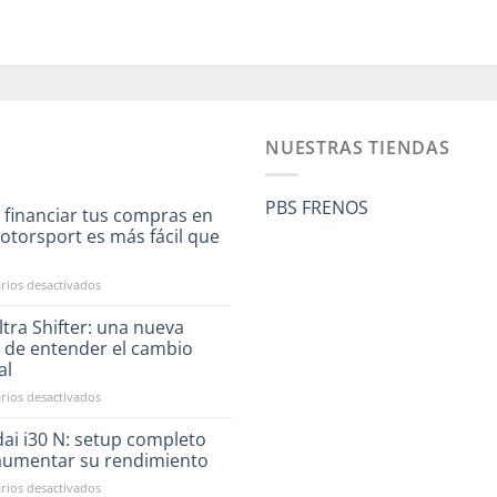
NUESTRAS TIENDAS
PBS FRENOS
 financiar tus compras en
otorsport es más fácil que
a
en
ios desactivados
Ahora
financiar
tra Shifter: una nueva
tus
 de entender el cambio
compras
al
en
en
ios desactivados
RST
CAE
Motorsport
Ultra
es
ai i30 N: setup completo
Shifter:
más
aumentar su rendimiento
una
fácil
en
ios desactivados
nueva
que