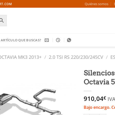
Quiénes somos
ORT.COM
 ARTÍCULO QUE BUSCAS?
OCTAVIA MK3 2013+
/
2.0 TSI RS 220/230/245CV
/
E
Silencios
Octavia 5
Añadir
a la
lista
910,04
€
de
IVA
deseos
Bajo encargo. C