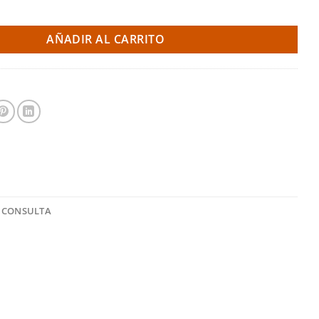
on/sin OPF CE - Skoda Octavia 5E (Fox Exhaust) cantidad
AÑADIR AL CARRITO
 CONSULTA