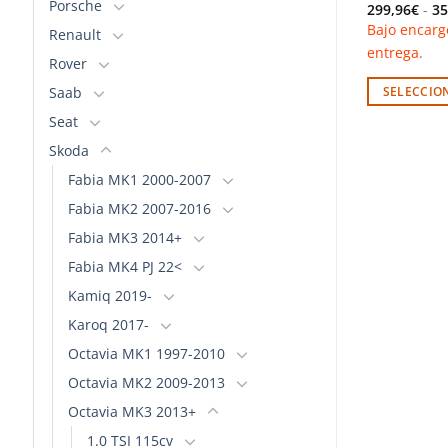
Porsche
299,96
€
-
35
Bajo encarg
Renault
entrega.
Rover
Saab
SELECCIO
Este
Seat
producto
Skoda
tiene
Fabia MK1 2000-2007
múltiples
Fabia MK2 2007-2016
variantes.
Las
Fabia MK3 2014+
opciones
Fabia MK4 PJ 22<
se
Kamiq 2019-
pueden
elegir
Karoq 2017-
en
Octavia MK1 1997-2010
la
Octavia MK2 2009-2013
página
Octavia MK3 2013+
de
producto
1.0 TSI 115cv