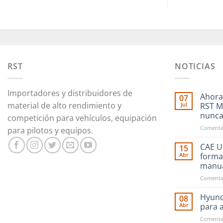
RST
NOTICIAS
Importadores y distribuidores de
Ahora
07
material de alto rendimiento y
Jul
RST M
nunc
competición para vehículos, equipación
Comentar
para pilotos y equipos.
CAE Ul
15
Abr
forma
manu
Comentar
Hyund
08
Abr
para 
Comentar