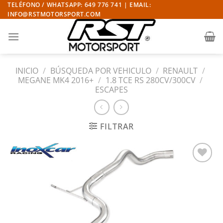
Saltar
TELÉFONO / WHATSAPP: 649 776 741 | EMAIL:
INFO@RSTMOTORSPORT.COM
al
contenido
INICIO
/
BÚSQUEDA POR VEHICULO
/
RENAULT
/
MEGANE MK4 2016+
/
1.8 TCE RS 280CV/300CV
/
ESCAPES
FILTRAR
Añadir
a la
lista
de
deseos