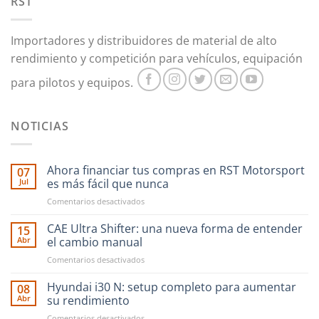
RST
elegir
en
la
Importadores y distribuidores de material de alto
página
rendimiento y competición para vehículos, equipación
de
producto
para pilotos y equipos.
NOTICIAS
Ahora financiar tus compras en RST Motorsport
07
Jul
es más fácil que nunca
en
Comentarios desactivados
Ahora
financiar
CAE Ultra Shifter: una nueva forma de entender
15
tus
Abr
el cambio manual
compras
en
Comentarios desactivados
en
CAE
RST
Ultra
Hyundai i30 N: setup completo para aumentar
Motorsport
08
Shifter:
es
Abr
su rendimiento
una
más
en
Comentarios desactivados