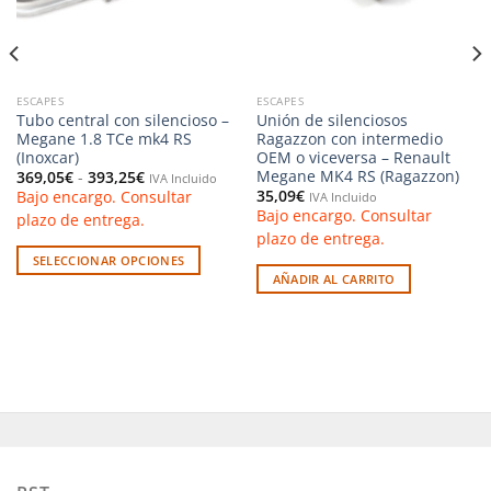
ESCAPES
ESCAPES
Tubo central con silencioso –
Unión de silenciosos
Megane 1.8 TCe mk4 RS
Ragazzon con intermedio
(Inoxcar)
OEM o viceversa – Renault
Megane MK4 RS (Ragazzon)
Rango
369,05
€
-
393,25
€
IVA Incluido
de
35,09
€
Bajo encargo. Consultar
IVA Incluido
precios:
Bajo encargo. Consultar
desde
plazo de entrega.
369,05€
plazo de entrega.
hasta
393,25€
SELECCIONAR OPCIONES
AÑADIR AL CARRITO
Este
producto
tiene
múltiples
variantes.
Las
opciones
se
pueden