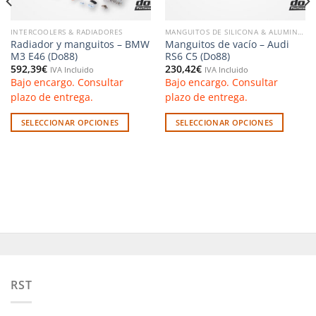
INTERCOOLERS & RADIADORES
MANGUITOS DE SILICONA & ALUMINIO
Radiador y manguitos – BMW
Manguitos de vacío – Audi
M3 E46 (Do88)
RS6 C5 (Do88)
592,39
€
230,42
€
IVA Incluido
IVA Incluido
Bajo encargo. Consultar
Bajo encargo. Consultar
plazo de entrega.
plazo de entrega.
SELECCIONAR OPCIONES
SELECCIONAR OPCIONES
Este
Este
producto
producto
tiene
tiene
múltiples
múltiples
variantes.
variantes.
Las
Las
opciones
opciones
se
se
pueden
pueden
elegir
elegir
RST
en
en
la
la