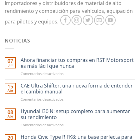
página
página
Importadores y distribuidores de material de alto
de
de
rendimiento y competición para vehículos, equipación
producto
producto
para pilotos y equipos.
NOTICIAS
Ahora financiar tus compras en RST Motorsport
07
Jul
es más fácil que nunca
en
Comentarios desactivados
Ahora
financiar
CAE Ultra Shifter: una nueva forma de entender
15
tus
Abr
el cambio manual
compras
en
Comentarios desactivados
en
CAE
RST
Ultra
Hyundai i30 N: setup completo para aumentar
Motorsport
08
Shifter:
es
Abr
su rendimiento
una
más
en
Comentarios desactivados
nueva
fácil
Hyundai
forma
que
i30
Honda Civic Type R FK8: una base perfecta para
de
20
nunca