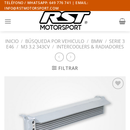
Saltar
TELÉFONO / WHATSAPP: 649 776 741 | EMAIL:
INFO@RSTMOTORSPORT.COM
al
contenido
INICIO
/
BÚSQUEDA POR VEHICULO
/
BMW
/
SERIE 3
E46
/
M3 3.2 343CV
/
INTERCOOLERS & RADIADORES
FILTRAR
Añadir
a la
lista
de
deseos