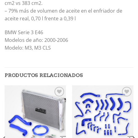
cm2 vs 383 cm2.
– 79% más de volumen de aceite en el enfriador de
aceite real, 0,70 l frente a 0,39 l
BMW Serie 3 E46
Modelos de año: 2000-2006
Modelo: M3, M3 CLS
PRODUCTOS RELACIONADOS
Añadir
Añadir
a la
a la
lista de
lista de
deseos
deseos