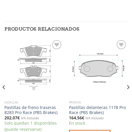
PRODUCTOS RELACIONADOS
Añadir
Añadir
a la
a la
lista de
lista de
deseos
deseos
CADILLAC
FRENOS
Pastillas de freno traseras
Pastillas delanteras 1178 Pro
8283 Pro Race (PBS Brakes)
Race (PBS Brakes)
202,07
€
164,56
€
IVA Incluido
IVA Incluido
Solo quedan 1 disponibles
En stock
(puede reservarse)