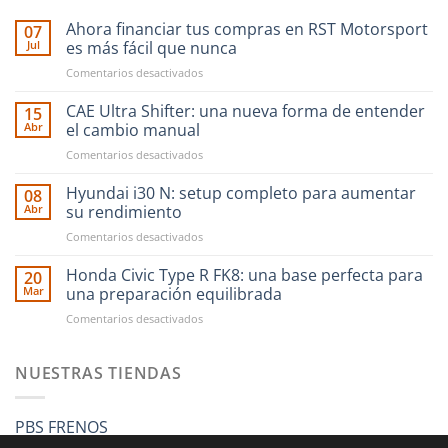
Ahora financiar tus compras en RST Motorsport
07
Jul
es más fácil que nunca
en
Comentarios desactivados
Ahora
financiar
CAE Ultra Shifter: una nueva forma de entender
15
tus
Abr
el cambio manual
compras
en
Comentarios desactivados
en
CAE
RST
Ultra
Hyundai i30 N: setup completo para aumentar
Motorsport
08
Shifter:
es
Abr
su rendimiento
una
más
en
Comentarios desactivados
nueva
fácil
Hyundai
forma
que
i30
Honda Civic Type R FK8: una base perfecta para
de
20
nunca
N:
entender
Mar
una preparación equilibrada
setup
el
en
Comentarios desactivados
completo
cambio
Honda
para
manual
Civic
aumentar
Type
NUESTRAS TIENDAS
su
R
rendimiento
FK8:
una
PBS FRENOS
base