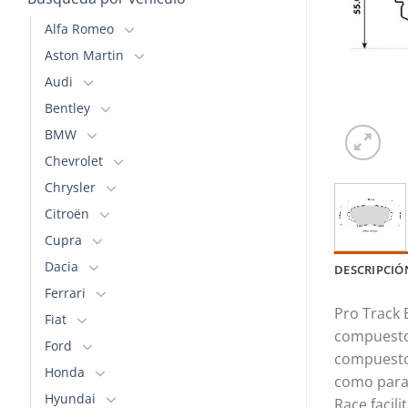
Alfa Romeo
Aston Martin
Audi
Bentley
BMW
Chevrolet
Chrysler
Citroën
Cupra
Dacia
DESCRIPCIÓ
Ferrari
Pro Track 
Fiat
compuesto 
Ford
compuesto 
Honda
como para
Hyundai
Race facil