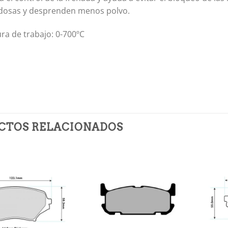
dosas y desprenden menos polvo.
a de trabajo: 0-700ºC
CTOS RELACIONADOS
Añadir
Añadir
a la
a la
lista de
lista de
deseos
deseos