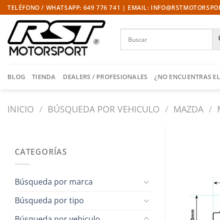
Saltar
TELÉFONO / WHATSAPP: 649 776 741 | EMAIL: INFO@RSTMOTORSP
al
contenido
BLOG
TIENDA
DEALERS / PROFESIONALES
¿NO ENCUENTRAS EL
INICIO
/
BÚSQUEDA POR VEHICULO
/
MAZDA
/
CATEGORÍAS
Búsqueda por marca
Búsqueda por tipo
Búsqueda por vehiculo