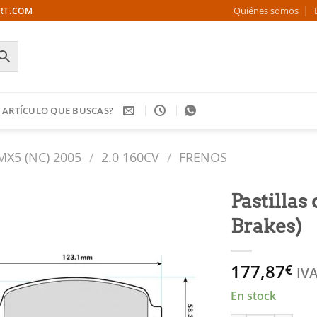
Quiénes somos
ORT.COM
 ARTÍCULO QUE BUSCAS?
MX5 (NC) 2005
/
2.0 160CV
/
FRENOS
Pastillas
Brakes)
Añadir
a la
lista
177,87
€
de
IVA
deseos
En stock