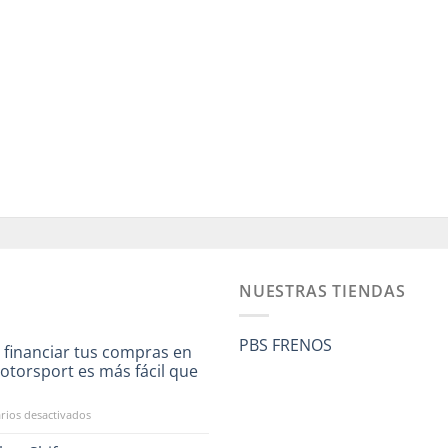
NUESTRAS TIENDAS
PBS FRENOS
 financiar tus compras en
otorsport es más fácil que
a
en
ios desactivados
Ahora
financiar