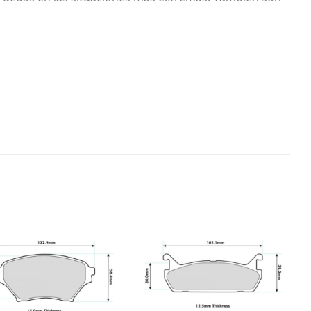
Añadir
Añadir
a la
a la
lista de
lista de
deseos
deseos