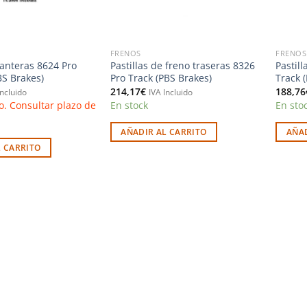
FRENOS
FRENOS
lanteras 8624 Pro
Pastillas de freno traseras 8326
Pastil
S Brakes)
Pro Track (PBS Brakes)
Track 
214,17
€
188,76
Incluido
IVA Incluido
o. Consultar plazo de
En stock
En sto
AÑADIR AL CARRITO
AÑAD
L CARRITO