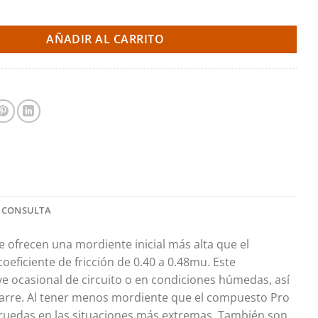
ras 8624 Pro Track (PBS Brakes) cantidad
AÑADIR AL CARRITO
 CONSULTA
 ofrecen una mordiente inicial más alta que el
eficiente de fricción de 0.40 a 0.48mu. Este
e ocasional de circuito o en condiciones húmedas, así
arre. Al tener menos mordiente que el compuesto Pro
las ruedas en las situaciones más extremas. También son