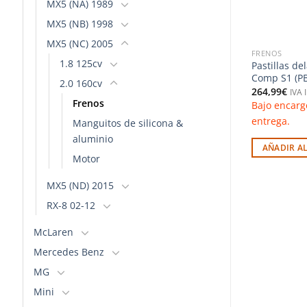
MX5 (NA) 1989
MX5 (NB) 1998
MX5 (NC) 2005
BMW
FRENOS
1.8 125cv
o delanteras
Pastillas traseras 8002 Pro Track
Pastillas de
BS)
(PBS Brakes)
Comp S1 (PB
2.0 160cv
164,56
€
264,99
€
o
IVA Incluido
IVA 
Frenos
Solo quedan 2 disponibles
Bajo encarg
(puede reservarse)
entrega.
Manguitos de silicona &
RITO
aluminio
AÑADIR AL CARRITO
AÑADIR A
Motor
MX5 (ND) 2015
RX-8 02-12
McLaren
Mercedes Benz
MG
Mini