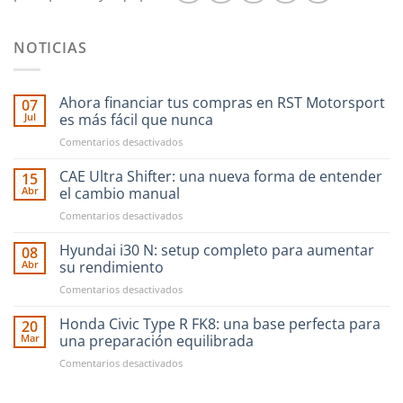
NOTICIAS
Ahora financiar tus compras en RST Motorsport
07
Jul
es más fácil que nunca
en
Comentarios desactivados
Ahora
financiar
CAE Ultra Shifter: una nueva forma de entender
15
tus
Abr
el cambio manual
compras
en
Comentarios desactivados
en
CAE
RST
Ultra
Hyundai i30 N: setup completo para aumentar
Motorsport
08
Shifter:
es
Abr
su rendimiento
una
más
en
Comentarios desactivados
nueva
fácil
Hyundai
forma
que
i30
Honda Civic Type R FK8: una base perfecta para
de
20
nunca
N:
entender
Mar
una preparación equilibrada
setup
el
en
Comentarios desactivados
completo
cambio
Honda
para
manual
Civic
aumentar