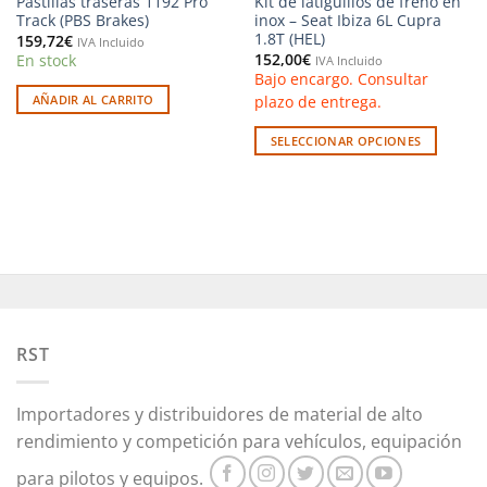
Pastillas traseras 1192 Pro
Kit de latiguillos de freno en
Track (PBS Brakes)
inox – Seat Ibiza 6L Cupra
1.8T (HEL)
159,72
€
IVA Incluido
152,00
€
En stock
IVA Incluido
Bajo encargo. Consultar
plazo de entrega.
AÑADIR AL CARRITO
SELECCIONAR OPCIONES
Este
producto
tiene
múltiples
variantes.
Las
opciones
se
pueden
RST
elegir
en
Importadores y distribuidores de material de alto
la
rendimiento y competición para vehículos, equipación
página
de
para pilotos y equipos.
producto