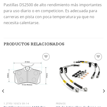
Pastillas DS2500 de alto rendimiento más importantes
para uso diario o en competicion. Es adecuada para
carreras en pista con poca temperatura ya que no
necesita calentarse.
PRODUCTOS RELACIONADOS
Añadir
Añadir
a la
a la
lista de
lista de
deseos
deseos
1.2TFSI 105CV 09-14
FRENOS