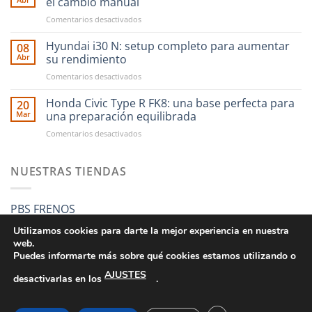
el cambio manual
compras
en
Comentarios desactivados
en
CAE
RST
Ultra
Hyundai i30 N: setup completo para aumentar
Motorsport
08
Shifter:
es
Abr
su rendimiento
una
más
en
Comentarios desactivados
nueva
fácil
Hyundai
forma
que
i30
Honda Civic Type R FK8: una base perfecta para
de
20
nunca
N:
entender
Mar
una preparación equilibrada
setup
el
en
Comentarios desactivados
completo
cambio
Honda
para
manual
Civic
aumentar
Type
NUESTRAS TIENDAS
su
R
rendimiento
FK8:
una
PBS FRENOS
base
perfecta
Utilizamos cookies para darte la mejor experiencia en nuestra
para
web.
una
Puedes informarte más sobre qué cookies estamos utilizando o
preparación
AJUSTES
equilibrada
desactivarlas en los
.
CONDICIONES GENERALES DE VENTA
POLÍTICA DE PRIVACIDAD
POLÍTICA DE COOKIES
SUS DATOS SEGUROS