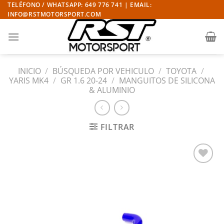
Saltar
TELÉFONO / WHATSAPP: 649 776 741 | EMAIL:
INFO@RSTMOTORSPORT.COM
al
contenido
INICIO
/
BÚSQUEDA POR VEHICULO
/
TOYOTA
/
YARIS MK4
/
GR 1.6 20-24
/
MANGUITOS DE SILICONA
& ALUMINIO
FILTRAR
Añadir
a la
lista
de
deseos