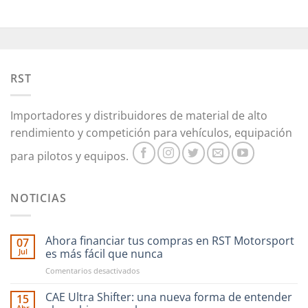
variantes.
variantes.
Las
Las
opciones
opciones
se
se
pueden
pueden
RST
elegir
elegir
en
en
la
la
Importadores y distribuidores de material de alto
página
página
rendimiento y competición para vehículos, equipación
de
de
producto
producto
para pilotos y equipos.
NOTICIAS
Ahora financiar tus compras en RST Motorsport
07
Jul
es más fácil que nunca
en
Comentarios desactivados
Ahora
financiar
CAE Ultra Shifter: una nueva forma de entender
15
tus
Abr