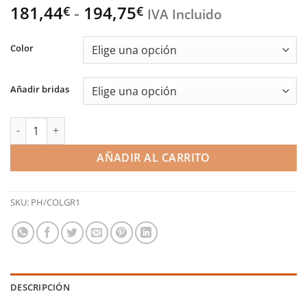
Rango
181,44
-
194,75
€
€
IVA Incluido
de
precios:
Color
desde
181,44€
Añadir bridas
hasta
194,75€
Manguitos del sistema refrigerante - Toyota Yaris GR (Airtec) c
AÑADIR AL CARRITO
SKU:
PH/COLGR1
DESCRIPCIÓN