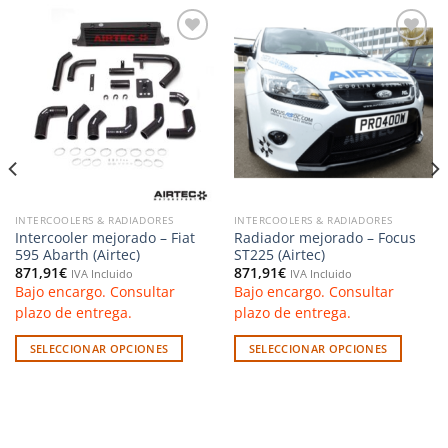
Añadir
Añadir
a la
a la
lista de
lista de
deseos
deseos
INTERCOOLERS & RADIADORES
INTERCOOLERS & RADIADORES
Intercooler mejorado – Fiat
Radiador mejorado – Focus
595 Abarth (Airtec)
ST225 (Airtec)
871,91
€
871,91
€
IVA Incluido
IVA Incluido
Bajo encargo. Consultar
Bajo encargo. Consultar
plazo de entrega.
plazo de entrega.
SELECCIONAR OPCIONES
SELECCIONAR OPCIONES
Este
Este
producto
producto
tiene
tiene
múltiples
múltiples