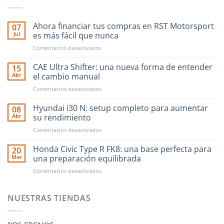
Ahora financiar tus compras en RST Motorsport
07
Jul
es más fácil que nunca
en
Comentarios desactivados
Ahora
financiar
CAE Ultra Shifter: una nueva forma de entender
15
tus
Abr
el cambio manual
compras
en
Comentarios desactivados
en
CAE
RST
Ultra
Hyundai i30 N: setup completo para aumentar
Motorsport
08
Shifter:
es
Abr
su rendimiento
una
más
en
Comentarios desactivados
nueva
fácil
Hyundai
forma
que
i30
Honda Civic Type R FK8: una base perfecta para
de
20
nunca
N:
entender
Mar
una preparación equilibrada
setup
el
en
Comentarios desactivados
completo
cambio
Honda
para
manual
Civic
aumentar
Type
NUESTRAS TIENDAS
su
R
rendimiento
FK8:
una