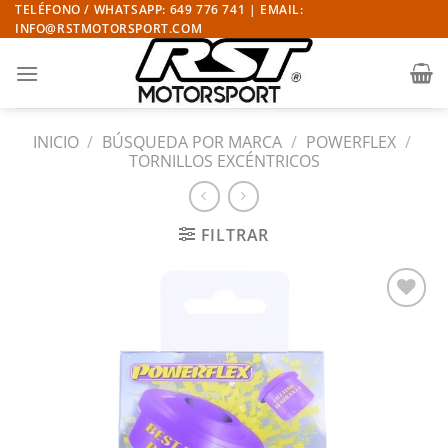
Saltar
TELÉFONO / WHATSAPP: 649 776 741 | EMAIL:
INFO@RSTMOTORSPORT.COM
al
contenido
INICIO
/
BÚSQUEDA POR MARCA
/
POWERFLEX
/
TORNILLOS EXCÉNTRICOS
FILTRAR
Añadir
a la
lista
de
deseos