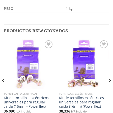
PESO
1 kg
PRODUCTOS RELACIONADOS
Añadir
Añadir
a la
a la
lista de
lista de
deseos
deseos
TORNILLOS EXCÉNTRICOS
TORNILLOS EXCÉNTRICOS
Kit de tornillos excéntricos
Kit de tornillos excéntricos
universales para regular
universales para regular
caída (15mm) (Powerflex)
caída (16mm) (Powerflex)
36,09
€
38,33
€
IVA Incluido
IVA Incluido