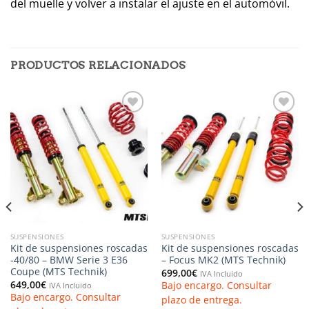
del muelle y volver a instalar el ajuste en el automóvil.
PRODUCTOS RELACIONADOS
Añadir
Añadir
a la
a la
lista de
lista de
deseos
deseos
SUSPENSIONES
SUSPENSIONES
Kit de suspensiones roscadas
Kit de suspensiones roscadas
-40/80 – BMW Serie 3 E36
– Focus MK2 (MTS Technik)
Coupe (MTS Technik)
699,00
€
IVA Incluido
649,00
€
Bajo encargo. Consultar
IVA Incluido
Bajo encargo. Consultar
plazo de entrega.