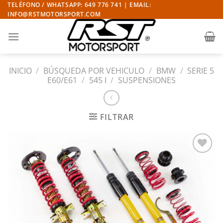
Saltar
TELÉFONO / WHATSAPP: 649 776 741 | EMAIL:
INFO@RSTMOTORSPORT.COM
al
contenido
INICIO
/
BÚSQUEDA POR VEHICULO
/
BMW
/
SERIE 5
E60/E61
/
545 I
/
SUSPENSIONES
FILTRAR
Añadir
a la
lista
de
deseos