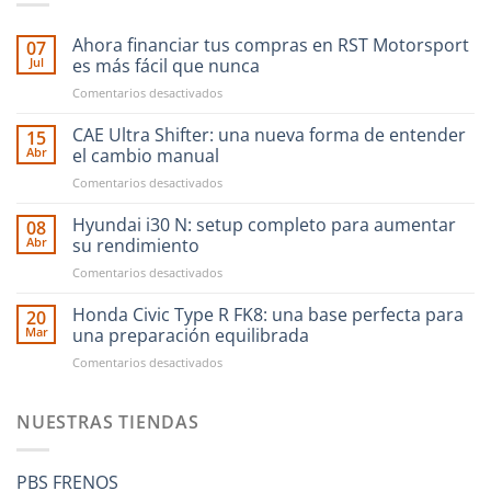
Ahora financiar tus compras en RST Motorsport
07
Jul
es más fácil que nunca
en
Comentarios desactivados
Ahora
financiar
CAE Ultra Shifter: una nueva forma de entender
15
tus
Abr
el cambio manual
compras
en
Comentarios desactivados
en
CAE
RST
Ultra
Hyundai i30 N: setup completo para aumentar
Motorsport
08
Shifter:
es
Abr
su rendimiento
una
más
en
Comentarios desactivados
nueva
fácil
Hyundai
forma
que
i30
Honda Civic Type R FK8: una base perfecta para
de
20
nunca
N:
entender
Mar
una preparación equilibrada
setup
el
en
Comentarios desactivados
completo
cambio
Honda
para
manual
Civic
aumentar
Type
NUESTRAS TIENDAS
su
R
rendimiento
FK8:
una
PBS FRENOS