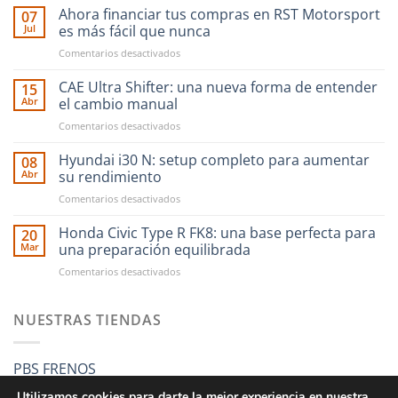
Ahora financiar tus compras en RST Motorsport
07
Jul
es más fácil que nunca
en
Comentarios desactivados
Ahora
financiar
CAE Ultra Shifter: una nueva forma de entender
15
tus
Abr
el cambio manual
compras
en
Comentarios desactivados
en
CAE
RST
Ultra
Hyundai i30 N: setup completo para aumentar
Motorsport
08
Shifter:
es
Abr
su rendimiento
una
más
en
Comentarios desactivados
nueva
fácil
Hyundai
forma
que
i30
Honda Civic Type R FK8: una base perfecta para
de
20
nunca
N:
entender
Mar
una preparación equilibrada
setup
el
en
Comentarios desactivados
completo
cambio
Honda
para
manual
Civic
aumentar
Type
NUESTRAS TIENDAS
su
R
rendimiento
FK8:
una
PBS FRENOS
base
perfecta
Utilizamos cookies para darte la mejor experiencia en nuestra