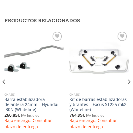
PRODUCTOS RELACIONADOS
Añadir
Añadir
a la
a la
lista de
lista de
deseos
deseos
CHASIS
CHASIS
Barra estabilizadora
Kit de barras estabilizadoras
delantera 24mm – Hyundai
y tirantes – Focus ST225 mk2
i30N (Whiteline)
(Whiteline)
260,85
€
764,99
€
IVA Incluido
IVA Incluido
Bajo encargo. Consultar
Bajo encargo. Consultar
plazo de entrega.
plazo de entrega.