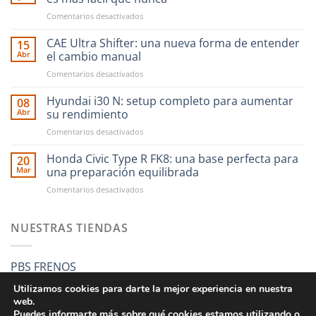
en
Comentarios desactivados
Ahora
financiar
CAE Ultra Shifter: una nueva forma de entender
15
tus
Abr
el cambio manual
compras
en
Comentarios desactivados
en
CAE
RST
Ultra
Hyundai i30 N: setup completo para aumentar
Motorsport
08
Shifter:
es
Abr
su rendimiento
una
más
en
Comentarios desactivados
nueva
fácil
Hyundai
forma
que
i30
Honda Civic Type R FK8: una base perfecta para
de
20
nunca
N:
entender
Mar
una preparación equilibrada
setup
el
en
Comentarios desactivados
completo
cambio
Honda
para
manual
Civic
aumentar
Type
NUESTRAS TIENDAS
su
R
rendimiento
FK8:
una
PBS FRENOS
base
perfecta
Utilizamos cookies para darte la mejor experiencia en nuestra
para
web.
una
Puedes informarte más sobre qué cookies estamos utilizando o