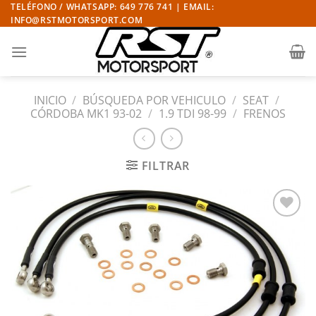
Saltar
TELÉFONO / WHATSAPP: 649 776 741 | EMAIL:
INFO@RSTMOTORSPORT.COM
al
contenido
INICIO
/
BÚSQUEDA POR VEHICULO
/
SEAT
/
CÓRDOBA MK1 93-02
/
1.9 TDI 98-99
/
FRENOS
FILTRAR
Añadir
a la
lista
de
deseos