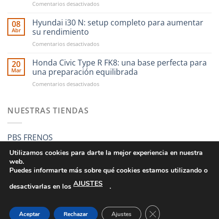
en
Comentarios desactivados
en
CAE
RST
Ultra
Hyundai i30 N: setup completo para aumentar
Motorsport
08
Shifter:
es
Abr
su rendimiento
una
más
en
Comentarios desactivados
nueva
fácil
Hyundai
forma
que
i30
Honda Civic Type R FK8: una base perfecta para
de
20
nunca
N:
entender
Mar
una preparación equilibrada
setup
el
en
Comentarios desactivados
completo
cambio
Honda
para
manual
Civic
aumentar
Type
NUESTRAS TIENDAS
su
R
rendimiento
FK8:
una
PBS FRENOS
base
perfecta
Utilizamos cookies para darte la mejor experiencia en nuestra
para
web.
una
Puedes informarte más sobre qué cookies estamos utilizando o
preparación
AJUSTES
equilibrada
desactivarlas en los
.
CONDICIONES GENERALES DE VENTA
POLÍTICA DE PRIVACIDAD
POLÍTICA DE COOKIES
SUS DATOS SEGUROS
CERRAR EL BANNE
Aceptar
Rechazar
Ajustes
Copyright 2026 ©
RST MOTORSPORT