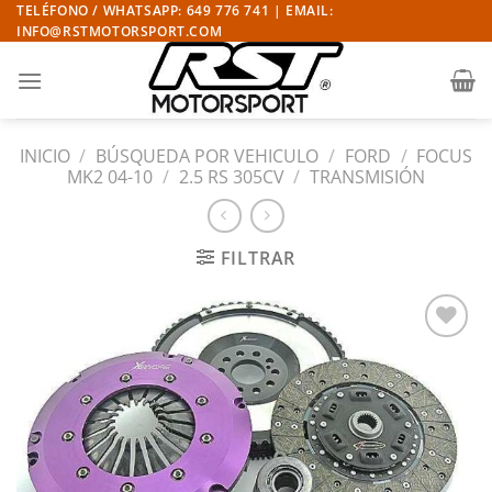
Saltar
TELÉFONO / WHATSAPP: 649 776 741 | EMAIL:
INFO@RSTMOTORSPORT.COM
al
contenido
INICIO
/
BÚSQUEDA POR VEHICULO
/
FORD
/
FOCUS
MK2 04-10
/
2.5 RS 305CV
/
TRANSMISIÓN
FILTRAR
Añadir
a la
lista
de
deseos