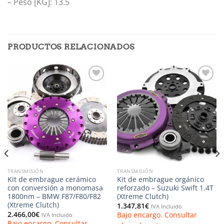
–
Peso [KG]: 13.5
PRODUCTOS RELACIONADOS
Añadir
Añadir
a la
a la
lista de
lista de
deseos
deseos
TRANSMISIÓN
TRANSMISIÓN
Kit de embrague cerámico
Kit de embrague orgánico
con conversión a monomasa
reforzado – Suzuki Swift 1.4T
1800nm – BMW F87/F80/F82
(Xtreme Clutch)
(Xtreme Clutch)
1.347,81
€
IVA Incluido
2.466,00
€
Bajo encargo. Consultar
IVA Incluido
Bajo encargo. Consultar