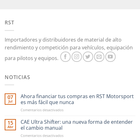
RST
Importadores y distribuidores de material de alto
rendimiento y competición para vehículos, equipación
para pilotos y equipos.
NOTICIAS
Ahora financiar tus compras en RST Motorsport
07
Jul
es más fácil que nunca
en
Comentarios desactivados
Ahora
financiar
CAE Ultra Shifter: una nueva forma de entender
15
tus
Abr
el cambio manual
compras
en
Comentarios desactivados
en