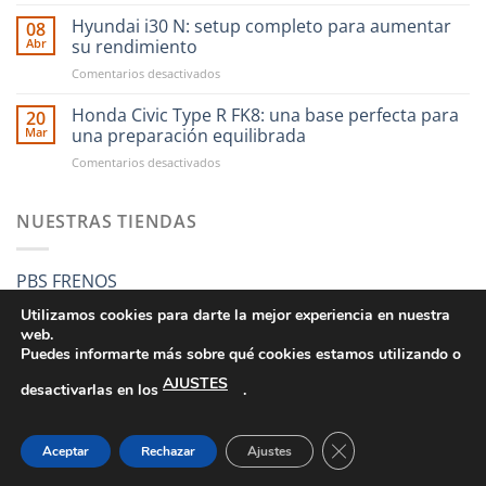
CAE
RST
Ultra
Hyundai i30 N: setup completo para aumentar
Motorsport
08
Shifter:
es
Abr
su rendimiento
una
más
en
Comentarios desactivados
nueva
fácil
Hyundai
forma
que
i30
Honda Civic Type R FK8: una base perfecta para
de
20
nunca
N:
entender
Mar
una preparación equilibrada
setup
el
en
Comentarios desactivados
completo
cambio
Honda
para
manual
Civic
aumentar
Type
NUESTRAS TIENDAS
su
R
rendimiento
FK8:
una
PBS FRENOS
base
perfecta
Utilizamos cookies para darte la mejor experiencia en nuestra
para
web.
una
Puedes informarte más sobre qué cookies estamos utilizando o
preparación
AJUSTES
equilibrada
desactivarlas en los
.
CONDICIONES GENERALES DE VENTA
POLÍTICA DE PRIVACIDAD
POLÍTICA DE COOKIES
SUS DATOS SEGUROS
CERRAR EL BANNE
Aceptar
Rechazar
Ajustes
Copyright 2026 ©
RST MOTORSPORT