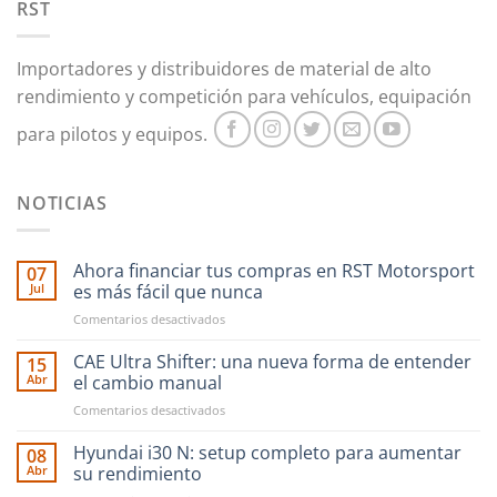
RST
elegir
elegir
en
en
la
la
Importadores y distribuidores de material de alto
página
página
rendimiento y competición para vehículos, equipación
de
de
producto
producto
para pilotos y equipos.
NOTICIAS
Ahora financiar tus compras en RST Motorsport
07
Jul
es más fácil que nunca
en
Comentarios desactivados
Ahora
financiar
CAE Ultra Shifter: una nueva forma de entender
15
tus
Abr
el cambio manual
compras
en
Comentarios desactivados
en
CAE
RST
Ultra
Hyundai i30 N: setup completo para aumentar
Motorsport
08
Shifter:
es
Abr
su rendimiento
una
más