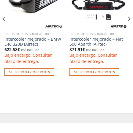
INTERCOOLERS & RADIADORES
INTERCOOLERS & RADIADORES
Intercooler mejorado – BMW
Intercooler mejorado – Fiat
E46 320D (Airtec)
500 Abarth (Airtec)
622,58
€
871,91
€
IVA Incluido
IVA Incluido
Bajo encargo. Consultar
Bajo encargo. Consultar
plazo de entrega.
plazo de entrega.
SELECCIONAR OPCIONES
SELECCIONAR OPCIONES
Este
Este
producto
producto
tiene
tiene
múltiples
múltiples
variantes.
variantes.
Las
Las
opciones
opciones
se
se
pueden
pueden