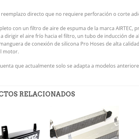
un reemplazo directo que no requiere perforación o corte adi
leto con un filtro de aire de espuma de la marca AIRTEC, p
 dirigir el aire frío hacia el filtro, un tubo de inducción d
 manguera de conexión de silicona Pro Hoses de alta calida
el motor.
uenta que actualmente solo se adapta a modelos anteriores 
CTOS RELACIONADOS
Añadir
Añadir
a la
a la
lista de
lista de
deseos
deseos