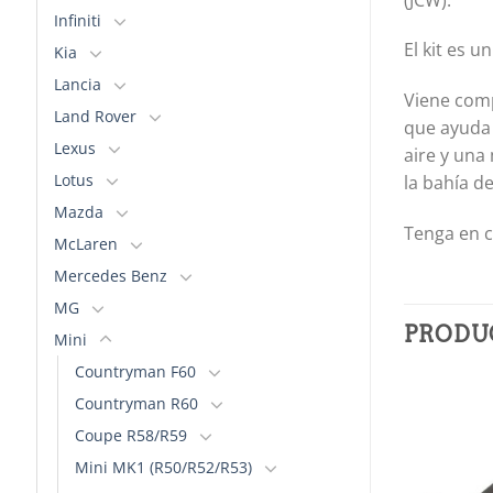
Infiniti
El kit es 
Kia
Lancia
Viene comp
Land Rover
que ayuda a
Lexus
aire y una
Lotus
la bahía d
Mazda
Tenga en c
McLaren
Mercedes Benz
MG
PRODU
Mini
Countryman F60
Countryman R60
Coupe R58/R59
Añadir
Añadir
a la
a la
Mini MK1 (R50/R52/R53)
lista de
lista de
deseos
deseos