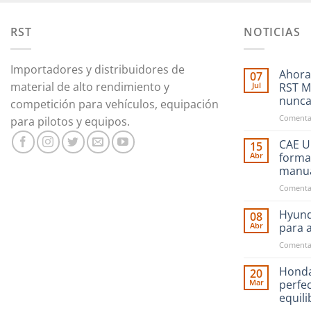
RST
NOTICIAS
Importadores y distribuidores de
Ahora
07
material de alto rendimiento y
Jul
RST M
nunc
competición para vehículos, equipación
Comentar
para pilotos y equipos.
CAE Ul
15
Abr
forma
manu
Comentar
Hyund
08
Abr
para 
Comentar
Honda
20
Mar
perfe
equil