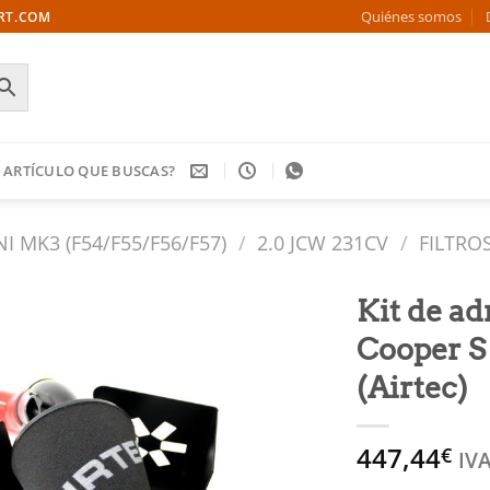
Quiénes somos
ORT.COM
 ARTÍCULO QUE BUSCAS?
NI MK3 (F54/F55/F56/F57)
/
2.0 JCW 231CV
/
FILTRO
Kit de a
Cooper S 
Añadir
a la
(Airtec)
lista
de
deseos
447,44
€
IVA