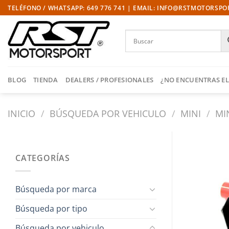
Saltar
TELÉFONO / WHATSAPP: 649 776 741 | EMAIL: INFO@RSTMOTORSP
al
contenido
BLOG
TIENDA
DEALERS / PROFESIONALES
¿NO ENCUENTRAS EL
INICIO
/
BÚSQUEDA POR VEHICULO
/
MINI
/
MI
CATEGORÍAS
Búsqueda por marca
Búsqueda por tipo
Búsqueda por vehiculo