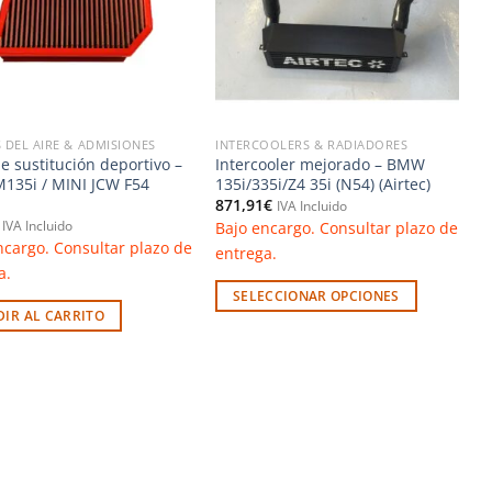
 DEL AIRE & ADMISIONES
INTERCOOLERS & RADIADORES
de sustitución deportivo –
Intercooler mejorado – BMW
35i / MINI JCW F54
135i/335i/Z4 35i (N54) (Airtec)
871,91
€
IVA Incluido
Bajo encargo. Consultar plazo de
IVA Incluido
ncargo. Consultar plazo de
entrega.
a.
SELECCIONAR OPCIONES
IR AL CARRITO
Este
producto
tiene
múltiples
variantes.
Las
opciones