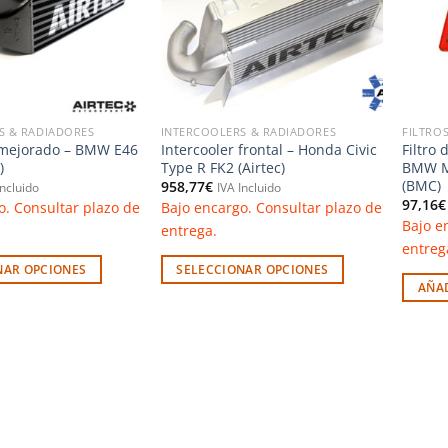
S & RADIADORES
INTERCOOLERS & RADIADORES
FILTROS
 mejorado – BMW E46
Intercooler frontal – Honda Civic
Filtro 
)
Type R FK2 (Airtec)
BMW M1
(BMC)
958,77
€
Incluido
IVA Incluido
97,16
€
o. Consultar plazo de
Bajo encargo. Consultar plazo de
Bajo e
entrega.
entreg
NAR OPCIONES
SELECCIONAR OPCIONES
AÑAD
Este
producto
tiene
múltiples
variantes.
Las
opciones