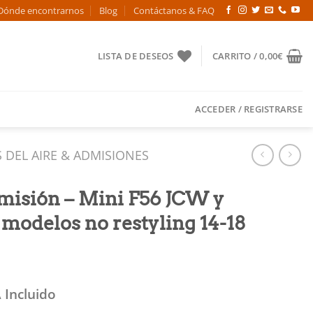
Dónde encontrarnos
Blog
Contáctanos & FAQ
LISTA DE DESEOS
CARRITO /
0,00
€
ACCEDER / REGISTRARSE
S DEL AIRE & ADMISIONES
dmisión – Mini F56 JCW y
modelos no restyling 14-18
 Incluido