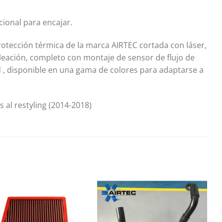
cional para encajar.
rotección térmica de la marca AIRTEC cortada con láser,
e aleación, completo con montaje de sensor de flujo de
d , disponible en una gama de colores para adaptarse a
al restyling (2014-2018)
Añadir
Añadir
a la
a la
lista de
lista de
deseos
deseos