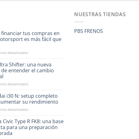
NUESTRAS TIENDAS
PBS FRENOS
 financiar tus compras en
otorsport es más fácil que
a
en
ios desactivados
Ahora
financiar
tra Shifter: una nueva
tus
 de entender el cambio
compras
al
en
en
ios desactivados
RST
CAE
Motorsport
Ultra
es
ai i30 N: setup completo
Shifter:
más
aumentar su rendimiento
una
fácil
en
ios desactivados
nueva
que
Hyundai
forma
nunca
i30
 Civic Type R FK8: una base
de
N:
entender
cta para una preparación
setup
el
ibrada
completo
cambio