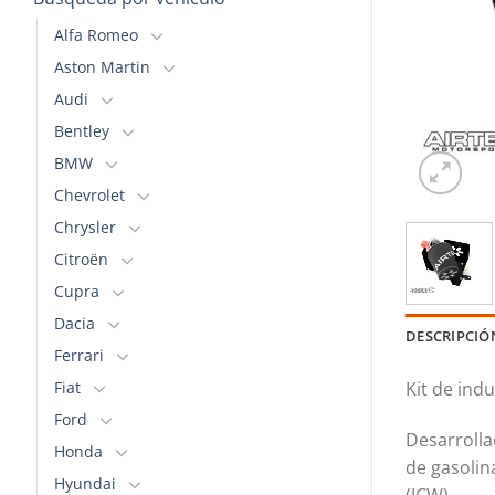
Alfa Romeo
Aston Martin
Audi
Bentley
BMW
Chevrolet
Chrysler
Citroën
Cupra
Dacia
DESCRIPCIÓ
Ferrari
Fiat
Kit de ind
Ford
Desarrolla
Honda
de gasolin
Hyundai
(JCW).