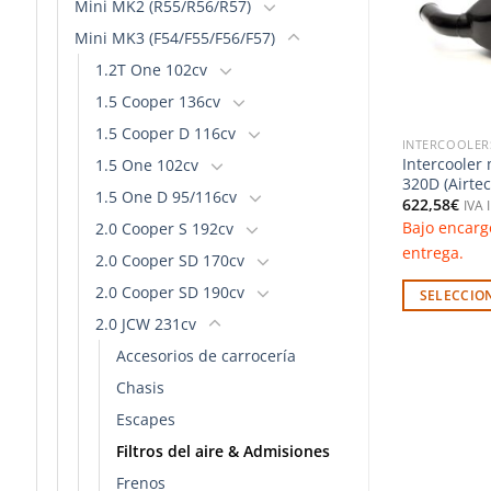
Mini MK2 (R55/R56/R57)
Mini MK3 (F54/F55/F56/F57)
1.2T One 102cv
1.5 Cooper 136cv
1.5 Cooper D 116cv
ADIADORES
INTERCOOLERS & RADIADORES
INTERCOOLER
ado – Fiat 500
Intercooler mejorado – Peugeot
Intercooler
1.5 One 102cv
RCZ 1.6 (Airtec)
320D (Airtec
1.5 One D 95/116cv
1.032,78
€
622,58
€
o
IVA Incluido
IVA 
nsultar plazo de
Bajo encargo. Consultar plazo de
Bajo encarg
2.0 Cooper S 192cv
entrega.
entrega.
2.0 Cooper SD 170cv
2.0 Cooper SD 190cv
PCIONES
SELECCIONAR OPCIONES
SELECCIO
Este
Este
2.0 JCW 231cv
producto
producto
Accesorios de carrocería
tiene
tiene
Chasis
múltiples
múltiples
Escapes
variantes.
variantes.
Las
Las
Filtros del aire & Admisiones
opciones
opciones
Frenos