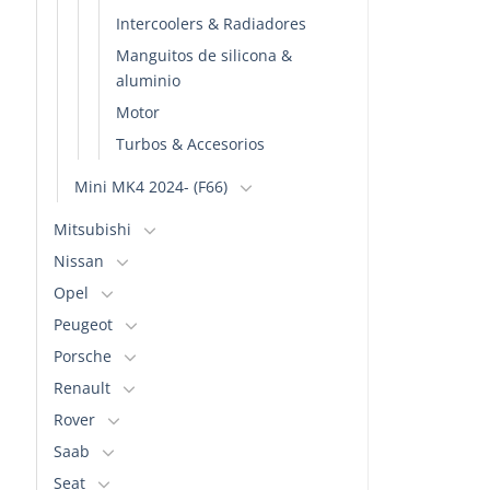
se
se
Intercoolers & Radiadores
pueden
pueden
Manguitos de silicona &
elegir
elegir
aluminio
en
en
la
la
Motor
página
página
Turbos & Accesorios
de
de
producto
producto
Mini MK4 2024- (F66)
Mitsubishi
Nissan
Opel
Peugeot
Porsche
Renault
Rover
Saab
Seat