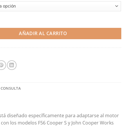
 Mini F56 JCW y Cooper S modelos no restyling 14-18 (Airtec) canti
AÑADIR AL CARRITO
 CONSULTA
está diseñado específicamente para adaptarse al motor
ie con los modelos F56 Cooper S y John Cooper Works