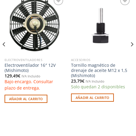
Añadir
Añadir
a la
a la
lista de
lista de
deseos
deseos
ELECTROVENTILADORES
ACCESORIOS
Electroventilador 16″ 12V
Tornillo magnético de
(Mishimoto)
drenaje de aceite M12 x 1,5
(Mishimoto)
129,49
€
IVA Incluido
23,79
€
Bajo encargo. Consultar
IVA Incluido
Solo quedan 2 disponibles
plazo de entrega.
AÑADIR AL CARRITO
AÑADIR AL CARRITO