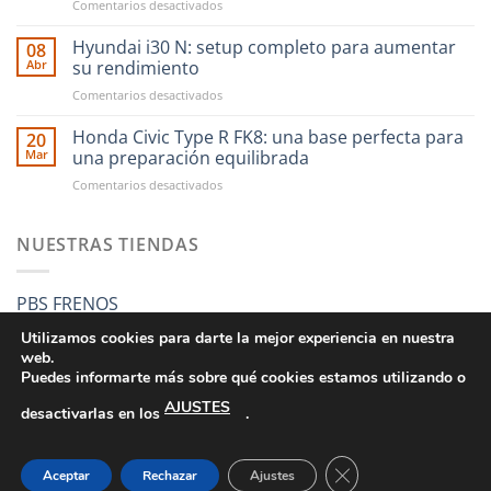
en
Comentarios desactivados
en
CAE
RST
Ultra
Hyundai i30 N: setup completo para aumentar
Motorsport
08
Shifter:
es
Abr
su rendimiento
una
más
en
Comentarios desactivados
nueva
fácil
Hyundai
forma
que
i30
Honda Civic Type R FK8: una base perfecta para
de
20
nunca
N:
entender
Mar
una preparación equilibrada
setup
el
en
Comentarios desactivados
completo
cambio
Honda
para
manual
Civic
aumentar
Type
NUESTRAS TIENDAS
su
R
rendimiento
FK8:
una
PBS FRENOS
base
perfecta
Utilizamos cookies para darte la mejor experiencia en nuestra
para
web.
una
Puedes informarte más sobre qué cookies estamos utilizando o
preparación
AJUSTES
equilibrada
desactivarlas en los
.
CONDICIONES GENERALES DE VENTA
POLÍTICA DE PRIVACIDAD
POLÍTICA DE COOKIES
SUS DATOS SEGUROS
CERRAR EL BANNE
Aceptar
Rechazar
Ajustes
Copyright 2026 ©
RST MOTORSPORT