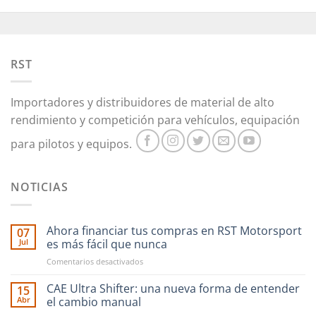
RST
Importadores y distribuidores de material de alto
rendimiento y competición para vehículos, equipación
para pilotos y equipos.
NOTICIAS
Ahora financiar tus compras en RST Motorsport
07
Jul
es más fácil que nunca
en
Comentarios desactivados
Ahora
financiar
CAE Ultra Shifter: una nueva forma de entender
15
tus
Abr
el cambio manual
compras