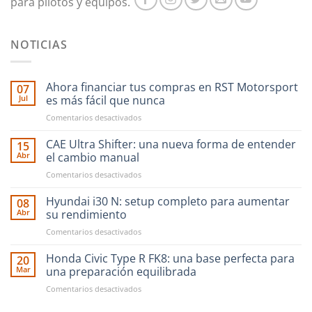
para pilotos y equipos.
producto
producto
NOTICIAS
Ahora financiar tus compras en RST Motorsport
07
Jul
es más fácil que nunca
en
Comentarios desactivados
Ahora
financiar
CAE Ultra Shifter: una nueva forma de entender
15
tus
Abr
el cambio manual
compras
en
Comentarios desactivados
en
CAE
RST
Ultra
Hyundai i30 N: setup completo para aumentar
Motorsport
08
Shifter:
es
Abr
su rendimiento
una
más
en
Comentarios desactivados
nueva
fácil
Hyundai
forma
que
i30
Honda Civic Type R FK8: una base perfecta para
de
20
nunca
N:
entender
Mar
una preparación equilibrada
setup
el
en
Comentarios desactivados
completo
cambio
Honda
para
manual
Civic