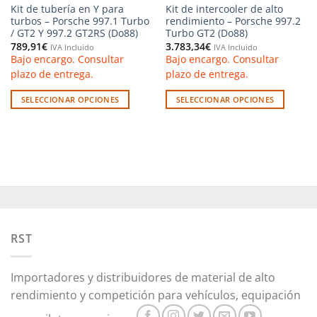
Kit de tubería en Y para
Kit de intercooler de alto
turbos – Porsche 997.1 Turbo
rendimiento – Porsche 997.2
/ GT2 Y 997.2 GT2RS (Do88)
Turbo GT2 (Do88)
789,91
€
3.783,34
€
IVA Incluido
IVA Incluido
Bajo encargo. Consultar
Bajo encargo. Consultar
plazo de entrega.
plazo de entrega.
SELECCIONAR OPCIONES
SELECCIONAR OPCIONES
Este
Este
producto
producto
tiene
tiene
múltiples
múltiples
variantes.
variantes.
Las
Las
opciones
opciones
se
se
pueden
pueden
RST
elegir
elegir
en
en
Importadores y distribuidores de material de alto
la
la
rendimiento y competición para vehículos, equipación
página
página
de
de