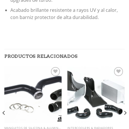
upgrades de turbo.
Acabado brillante resistente a rayos UV y al calor,
con barniz protector de alta durabilidad.
PRODUCTOS RELACIONADOS
Añadir
Añadir
a la
a la
lista de
lista de
deseos
deseos
MANGUITOS DE SILICONA & ALUMINIO
INTERCOOLERS & RADIADORES