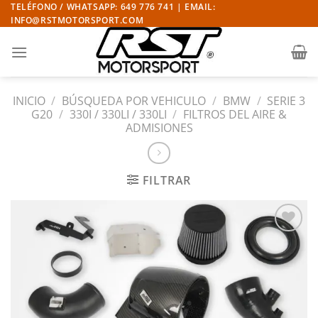
Saltar
TELÉFONO / WHATSAPP: 649 776 741 | EMAIL:
INFO@RSTMOTORSPORT.COM
al
contenido
INICIO
/
BÚSQUEDA POR VEHICULO
/
BMW
/
SERIE 3
G20
/
330I / 330LI / 330LI
/
FILTROS DEL AIRE &
ADMISIONES
FILTRAR
Añadir
a la
lista
de
deseos