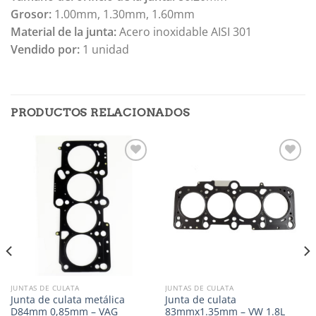
Grosor:
1.00mm, 1.30mm, 1.60mm
Material de la junta:
Acero inoxidable AISI 301
Vendido por:
1 unidad
PRODUCTOS RELACIONADOS
Añadir
Añadir
a la
a la
lista de
lista de
deseos
deseos
JUNTAS DE CULATA
JUNTAS DE CULATA
Junta de culata metálica
Junta de culata
D84mm 0,85mm – VAG
83mmx1.35mm – VW 1.8L