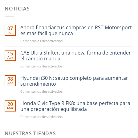
NOTICIAS
Ahora financiar tus compras en RST Motorsport
07
Jul
es más fácil que nunca
en
Comentarios desactivados
Ahora
financiar
CAE Ultra Shifter: una nueva forma de entender
15
tus
Abr
el cambio manual
compras
en
Comentarios desactivados
en
CAE
RST
Ultra
Hyundai i30 N: setup completo para aumentar
Motorsport
08
Shifter:
es
Abr
su rendimiento
una
más
en
Comentarios desactivados
nueva
fácil
Hyundai
forma
que
i30
Honda Civic Type R FK8: una base perfecta para
de
20
nunca
N:
entender
Mar
una preparación equilibrada
setup
el
en
Comentarios desactivados
completo
cambio
Honda
para
manual
Civic
aumentar
Type
NUESTRAS TIENDAS
su
R