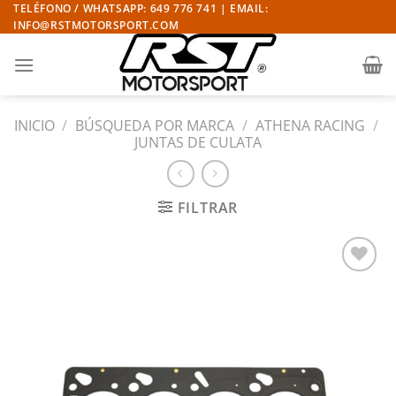
Saltar
TELÉFONO / WHATSAPP: 649 776 741 | EMAIL:
INFO@RSTMOTORSPORT.COM
al
contenido
INICIO
/
BÚSQUEDA POR MARCA
/
ATHENA RACING
/
JUNTAS DE CULATA
FILTRAR
Añadir
a la
lista
de
deseos